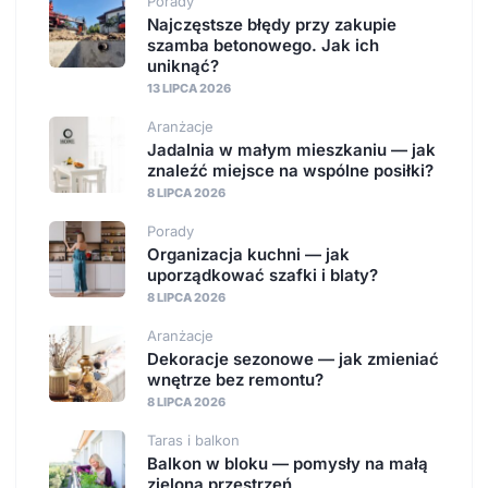
Porady
Najczęstsze błędy przy zakupie
szamba betonowego. Jak ich
uniknąć?
13 LIPCA 2026
Aranżacje
Jadalnia w małym mieszkaniu — jak
znaleźć miejsce na wspólne posiłki?
8 LIPCA 2026
Porady
Organizacja kuchni — jak
uporządkować szafki i blaty?
8 LIPCA 2026
Aranżacje
Dekoracje sezonowe — jak zmieniać
wnętrze bez remontu?
8 LIPCA 2026
Taras i balkon
Balkon w bloku — pomysły na małą
zieloną przestrzeń