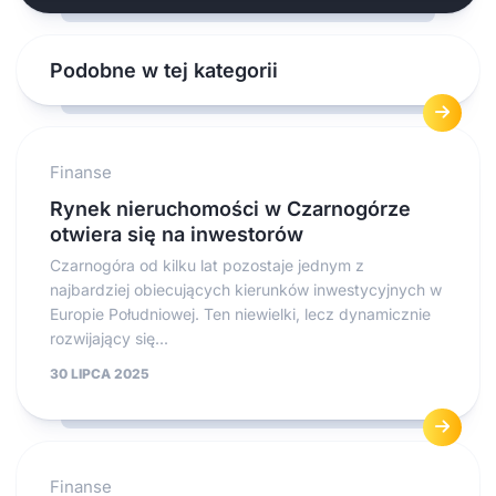
Podobne w tej kategorii
Finanse
Rynek nieruchomości w Czarnogórze
otwiera się na inwestorów
Czarnogóra od kilku lat pozostaje jednym z
najbardziej obiecujących kierunków inwestycyjnych w
Europie Południowej. Ten niewielki, lecz dynamicznie
rozwijający się...
30 LIPCA 2025
Finanse