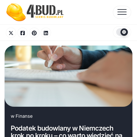
Skip
to
content
w
Finanse
Podatek budowlany w Niemczech
krok po kroku – co warto wiedzieć na