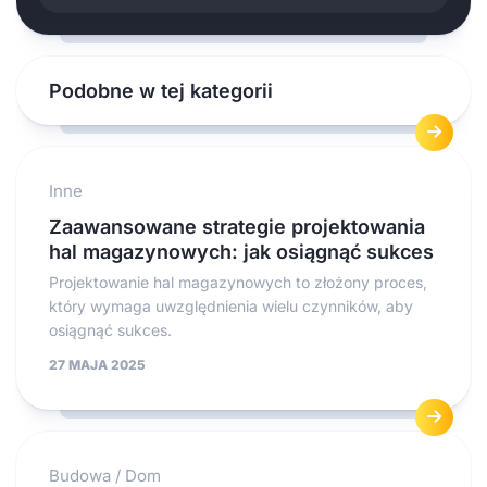
Podobne w tej kategorii
Inne
Zaawansowane strategie projektowania
hal magazynowych: jak osiągnąć sukces
Projektowanie hal magazynowych to złożony proces,
który wymaga uwzględnienia wielu czynników, aby
osiągnąć sukces.
27 MAJA 2025
Budowa
/
Dom