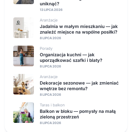
uniknąć?
13 LIPCA 2026
Aranżacje
Jadalnia w małym mieszkaniu — jak
znaleźć miejsce na wspólne posiłki?
8 LIPCA 2026
Porady
Organizacja kuchni — jak
uporządkować szafki i blaty?
8 LIPCA 2026
Aranżacje
Dekoracje sezonowe — jak zmieniać
wnętrze bez remontu?
8 LIPCA 2026
Taras i balkon
Balkon w bloku — pomysły na małą
zieloną przestrzeń
8 LIPCA 2026