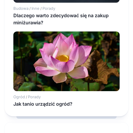
Budowa
Inne
Porady
/
/
Dlaczego warto zdecydować się na zakup
miniżurawia?
Ogród
Porady
/
Jak tanio urządzić ogród?