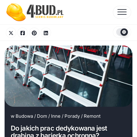
Skip
to
content
w
Budowa
/
Dom
/
Inne
/
Porady
/
Remont
Do jakich prac dedykowana jest
drabina z barierką ochronną?