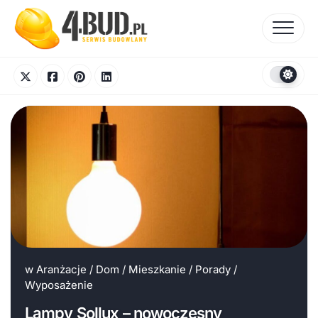
Skip
to
content
w
Aranżacje
/
Dom
/
Mieszkanie
/
Porady
/
Wyposażenie
Lampy Sollux – nowoczesny