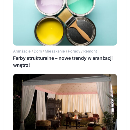
Aranżacje
Dom
Mieszkanie
Porady
Remont
/
/
/
/
Farby strukturalne – nowe trendy w aranżacji
wnętrz!