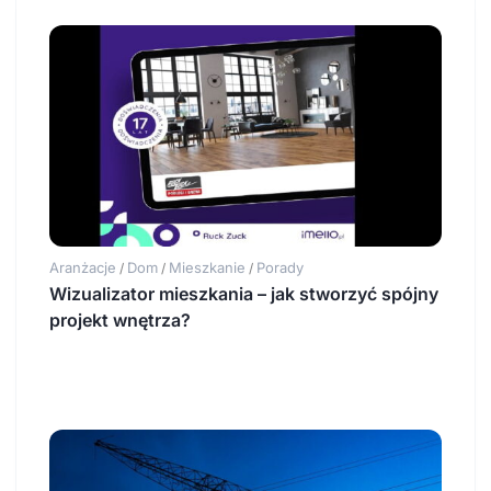
Aranżacje
Dom
Mieszkanie
Porady
/
/
/
Wizualizator mieszkania – jak stworzyć spójny
projekt wnętrza?