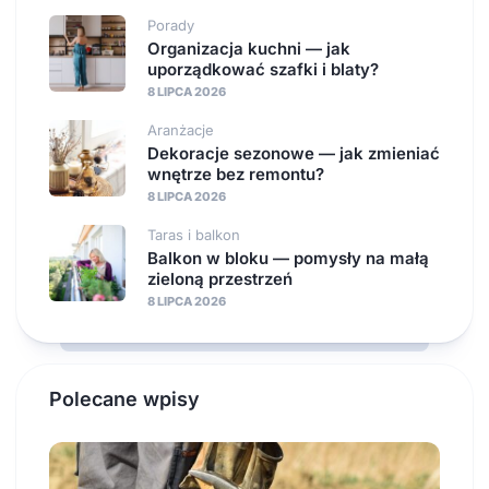
Porady
Organizacja kuchni — jak
uporządkować szafki i blaty?
8 LIPCA 2026
Aranżacje
Dekoracje sezonowe — jak zmieniać
wnętrze bez remontu?
8 LIPCA 2026
Taras i balkon
Balkon w bloku — pomysły na małą
zieloną przestrzeń
8 LIPCA 2026
Polecane wpisy