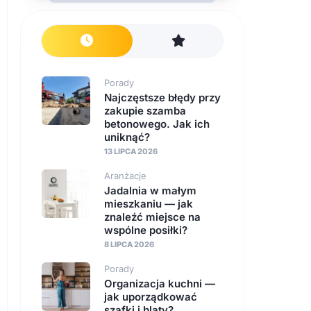
Porady
Najczęstsze błędy przy
zakupie szamba
betonowego. Jak ich
uniknąć?
13 LIPCA 2026
Aranżacje
Jadalnia w małym
mieszkaniu — jak
znaleźć miejsce na
wspólne posiłki?
8 LIPCA 2026
Porady
Organizacja kuchni —
jak uporządkować
szafki i blaty?