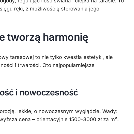
ody, regulując ilość światła i ciepła na tarasie. To
sięgu ręki, z możliwością sterowania jego
re tworzą harmonię
y tarasowej to nie tylko kwestia estetyki, ale
ości i trwałości. Oto najpopularniejsze
łość i nowoczesność
korozję, lekkie, o nowoczesnym wyglądzie. Wady:
i wyższa cena – orientacyjnie 1500-3000 zł za m².