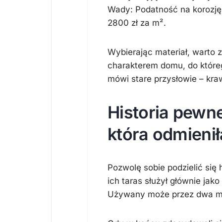
Wady: Podatność na korozję,
2800 zł za m².
Wybierając materiał, warto z
charakterem domu, do któr
mówi stare przysłowie – kraw
Historia pewn
która odmienił
Pozwolę sobie podzielić się 
ich taras służył głównie jak
Używany może przez dwa mie