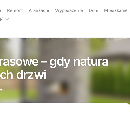
a
Remont
Aranżacje
Wyposażenie
Dom
Mieszkanie
ja
ama
akt
asowe – gdy natura
yka
atności
ch drzwi
025