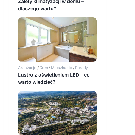
Zalety klimatyzacji w domu –
dlaczego warto?
Aranżacje
Dom
Mieszkanie
Porady
/
/
/
Lustro z oświetleniem LED – co
warto wiedzieć?