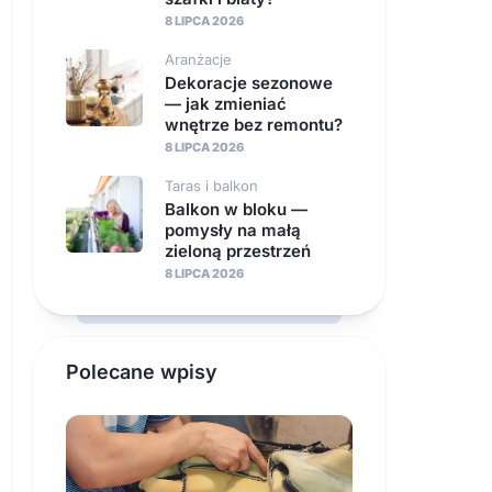
8 LIPCA 2026
Aranżacje
Dekoracje sezonowe
— jak zmieniać
wnętrze bez remontu?
8 LIPCA 2026
Taras i balkon
Balkon w bloku —
pomysły na małą
zieloną przestrzeń
8 LIPCA 2026
Polecane wpisy