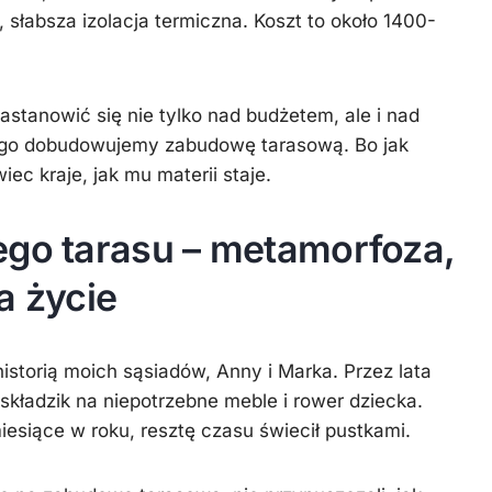
 słabsza izolacja termiczna. Koszt to około 1400-
astanowić się nie tylko nad budżetem, ale i nad
ego dobudowujemy zabudowę tarasową. Bo jak
iec kraje, jak mu materii staje.
ego tarasu – metamorfoza,
a życie
historią moich sąsiadów, Anny i Marka. Przez lata
o składzik na niepotrzebne meble i rower dziecka.
siące w roku, resztę czasu świecił pustkami.