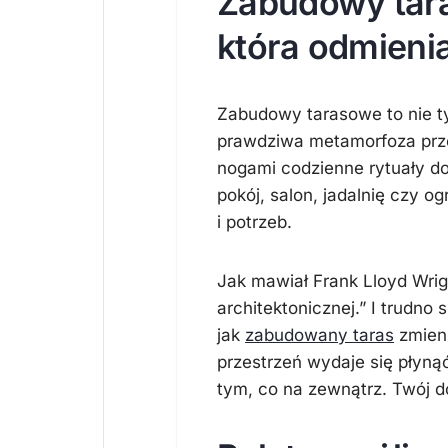
Zabudowy tar
która odmienia
Zabudowy tarasowe to nie ty
prawdziwa metamorfoza przes
nogami codzienne rytuały d
pokój, salon, jadalnię czy 
i potrzeb.
Jak mawiał Frank Lloyd Wrig
architektonicznej.” I trudno
jak
zabudowany taras
zmien
przestrzeń wydaje się płyną
tym, co na zewnątrz. Twój d