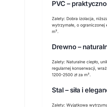
PVC – praktyczno
Zalety: Dobra izolacja, niżs
wytrzymałe, o ograniczonej 
m².
Drewno – naturaln
Zalety: Naturalne ciepło, u
regularnej konserwacji, wra
1200-2500 zł za m².
Stal – siła i elegan
Zalety: Wyjątkowa wytrzymał