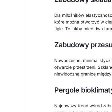
Dla miłośników elastycznośc
które można otworzyć w ciep
figle. To jakby mieć dwa tar
Zabudowy przes
Nowoczesne, minimalistyczn
otwarcie przestrzeni.
Szkla
niewidoczną granicę międz
Pergole bioklima
Najnowszy trend wśród zab