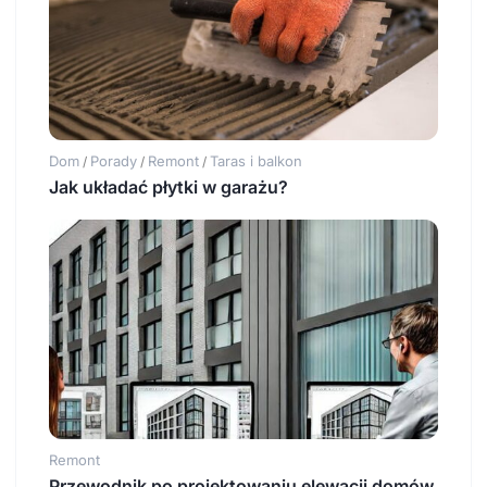
Dom
Porady
Remont
Taras i balkon
/
/
/
Jak układać płytki w garażu?
Remont
Przewodnik po projektowaniu elewacji domów