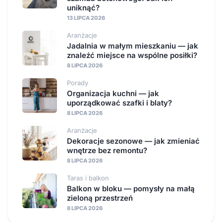
uniknąć?
13 LIPCA 2026
Aranżacje
Jadalnia w małym mieszkaniu — jak
znaleźć miejsce na wspólne posiłki?
8 LIPCA 2026
Porady
Organizacja kuchni — jak
uporządkować szafki i blaty?
8 LIPCA 2026
Aranżacje
Dekoracje sezonowe — jak zmieniać
wnętrze bez remontu?
8 LIPCA 2026
Taras i balkon
Balkon w bloku — pomysły na małą
zieloną przestrzeń
8 LIPCA 2026