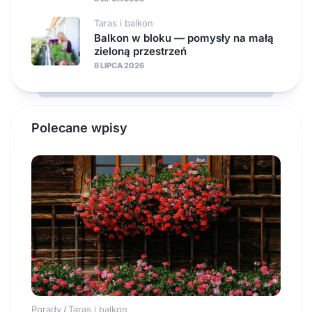
Taras i balkon
Balkon w bloku — pomysły na małą
zieloną przestrzeń
8 LIPCA 2026
Polecane wpisy
Porady
Taras i balkon
/