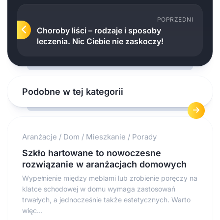
POPRZEDNI
Choroby liści – rodzaje i sposoby
leczenia. Nic Ciebie nie zaskoczy!
Podobne w tej kategorii
Aranżacje
/
Dom
/
Mieszkanie
/
Porady
Szkło hartowane to nowoczesne
rozwiązanie w aranżacjach domowych
Wypełnienie między meblami lub zrobienie poręczy na
klatce schodowej w domu wymaga zastosowań
trwałych, a jednocześnie także estetycznych. Warto
więc...