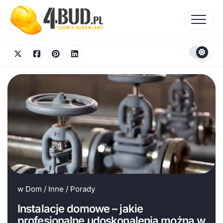
Skip
to
content
w
Dom
/
Inne
/
Porady
Instalacje domowe – jakie
profesjonalne udoskonalenia można w