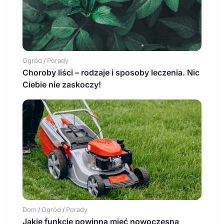
Ogród
Porady
/
Choroby liści – rodzaje i sposoby leczenia. Nic
Ciebie nie zaskoczy!
Dom
Ogród
Porady
/
/
Jakie funkcje powinna mieć nowoczesna