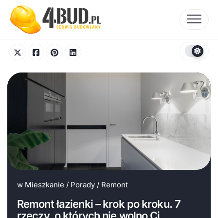
Skip
to
content
w
Mieszkanie
/
Porady
/
Remont
Remont łazienki – krok po kroku. 7
rzeczy, o których nie wolno Ci