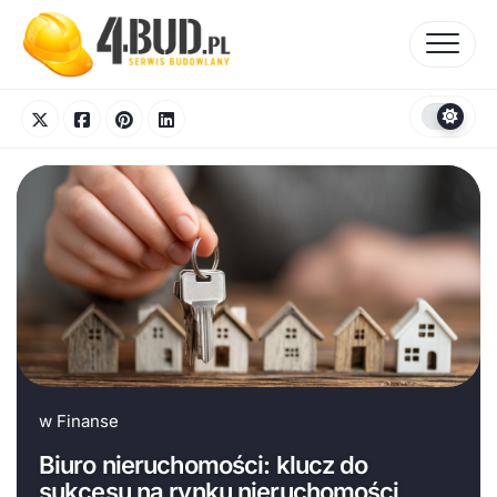
Skip
to
content
w
Finanse
Biuro nieruchomości: klucz do
sukcesu na rynku nieruchomości