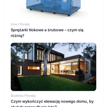
Inne
Porady
/
Sprężarki tłokowe a śrubowe – czym się
różnią?
Budowa
Porady
/
Czym wykończyć elewację nowego domu, by
służyła przez długie lata?