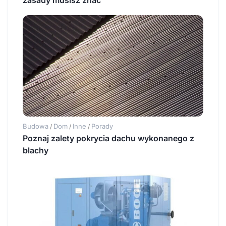
Budowa
Dom
Inne
Porady
/
/
/
Poznaj zalety pokrycia dachu wykonanego z
blachy