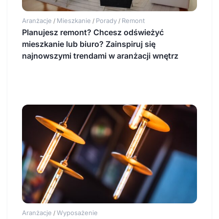
Aranżacje
Mieszkanie
Porady
Remont
/
/
/
Planujesz remont? Chcesz odświeżyć
mieszkanie lub biuro? Zainspiruj się
najnowszymi trendami w aranżacji wnętrz
Aranżacje
Wyposażenie
/