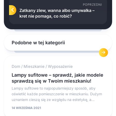
POPRZEDNI
Zatkany zlew, wanna albo umywalka –
kret nie pomaga, co robić?
Podobne w tej kategorii
Dom
/
Mieszkanie
/
Wyposażenie
Lampy sufitowe – sprawdź, jakie modele
sprawdzą się w Twoim mieszkaniu!
Lampy sufitowe to najpopularniejszy sposób, aby
oświetlić każde pomieszczenie w mieszkaniu. Dużym
uznaniem cieszą się ze względu na estetykę, a...
14 WRZEŚNIA 2021