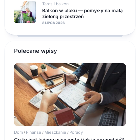
Taras i balkon
Balkon w bloku — pomysły na małą
zieloną przestrzeń
8 LIPCA 2026
Polecane wpisy
Dom
Finanse
Mieszkanie
Porady
/
/
/
Co to jest księga wieczysta i jak ją sprawdzić?