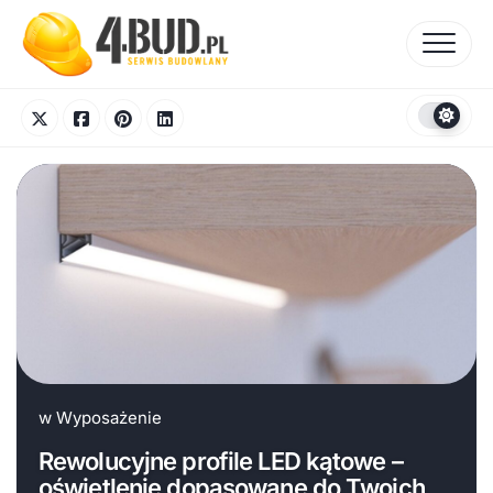
Skip
to
content
w
Wyposażenie
Rewolucyjne profile LED kątowe –
oświetlenie dopasowane do Twoich