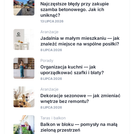
Najczęstsze błędy przy zakupie
szamba betonowego. Jak ich
uniknąć?
13 LIPCA 2026
Aranżacje
Jadalnia w małym mieszkaniu — jak
znaleźć miejsce na wspólne posiłki?
8 LIPCA 2026
Porady
Organizacja kuchni — jak
uporządkować szafki i blaty?
8 LIPCA 2026
Aranżacje
Dekoracje sezonowe — jak zmieniać
wnętrze bez remontu?
8 LIPCA 2026
Taras i balkon
Balkon w bloku — pomysły na małą
zieloną przestrzeń