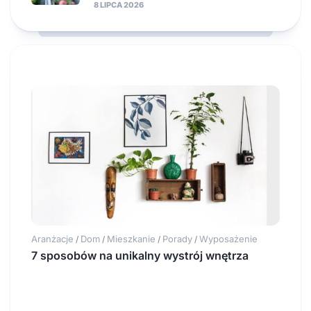
8 LIPCA 2026
Aranżacje
Dom
Mieszkanie
Porady
Wyposażenie
/
/
/
/
7 sposobów na unikalny wystrój wnętrza