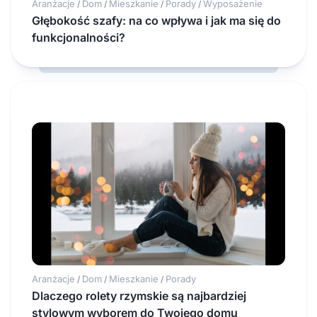
Aranżacje
Dom
Mieszkanie
Porady
Wyposażenie
/
/
/
/
Głębokość szafy: na co wpływa i jak ma się do
funkcjonalności?
Aranżacje
Dom
Mieszkanie
Porady
/
/
/
Dlaczego rolety rzymskie są najbardziej
stylowym wyborem do Twojego domu