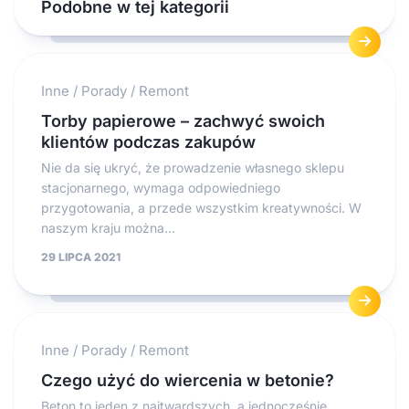
Podobne w tej kategorii
Inne
/
Porady
/
Remont
Torby papierowe – zachwyć swoich
klientów podczas zakupów
Nie da się ukryć, że prowadzenie własnego sklepu
stacjonarnego, wymaga odpowiedniego
przygotowania, a przede wszystkim kreatywności. W
naszym kraju można...
29 LIPCA 2021
Inne
/
Porady
/
Remont
Czego użyć do wiercenia w betonie?
Beton to jeden z najtwardszych, a jednocześnie