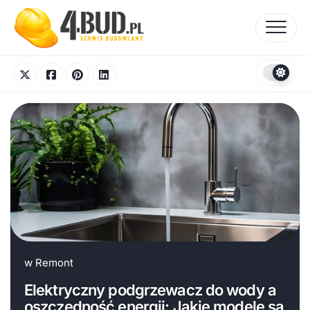
Skip
to
content
w
Remont
Elektryczny podgrzewacz do wody a
oszczędność energii: Jakie modele są