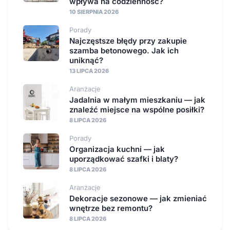
wpływa na codzienność?
10 SIERPNIA 2026
Porady
Najczęstsze błędy przy zakupie
szamba betonowego. Jak ich
uniknąć?
13 LIPCA 2026
Aranżacje
Jadalnia w małym mieszkaniu — jak
znaleźć miejsce na wspólne posiłki?
8 LIPCA 2026
Porady
Organizacja kuchni — jak
uporządkować szafki i blaty?
8 LIPCA 2026
Aranżacje
Dekoracje sezonowe — jak zmieniać
wnętrze bez remontu?
8 LIPCA 2026