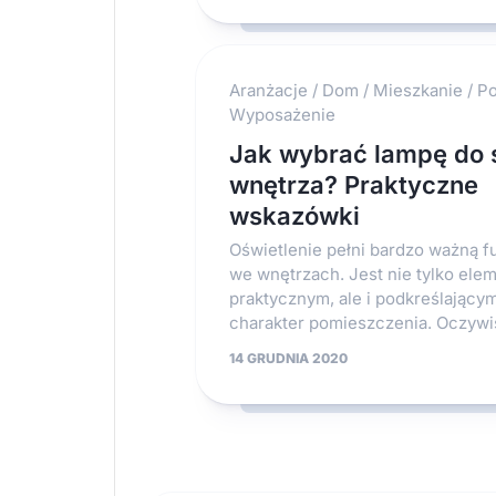
Aranżacje
/
Dom
/
Mieszkanie
/
Po
Wyposażenie
Jak wybrać lampę do 
wnętrza? Praktyczne
wskazówki
Oświetlenie pełni bardzo ważną f
we wnętrzach. Jest nie tylko el
praktycznym, ale i podkreślającym 
charakter pomieszczenia. Oczywiś
14 GRUDNIA 2020