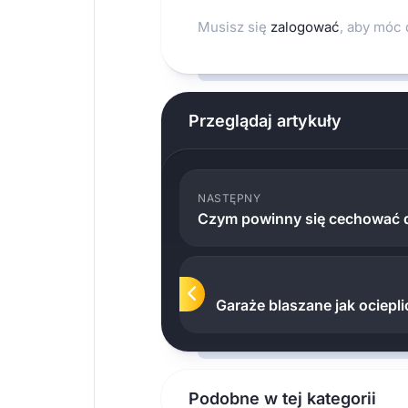
Musisz się
zalogować
, aby móc
Przeglądaj artykuły
NASTĘPNY
Czym powinny się cechować d
Garaże blaszane jak ociepli
Podobne w tej kategorii