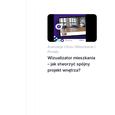
Aranżacje
Dom
Mieszkanie
/
/
/
Porady
Wizualizator mieszkania
– jak stworzyć spójny
projekt wnętrza?