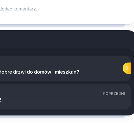
 dodać komentarz.
obre drzwi do domów i mieszkań?
POPRZEDNI
ć