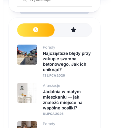
Porady
Najczęstsze błędy przy
zakupie szamba
betonowego. Jak ich
uniknąć?
13 LIPCA 2026
Aranżacje
Jadalnia w małym
mieszkaniu — jak
znaleźć miejsce na
wspólne posiłki?
8 LIPCA 2026
Porady