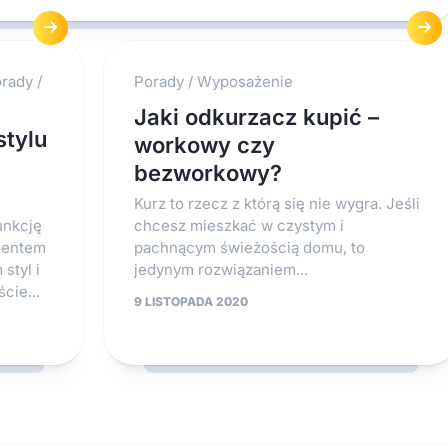
rady
/
Porady
/
Wyposażenie
Jaki odkurzacz kupić –
stylu
workowy czy
bezworkowy?
Kurz to rzecz z którą się nie wygra. Jeśli
unkcję
chcesz mieszkać w czystym i
ementem
pachnącym świeżością domu, to
styl i
jedynym rozwiązaniem...
cie...
9 LISTOPADA 2020