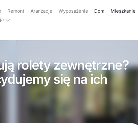
a
Remont
Aranżacje
Wyposażenie
Dom
Mieszkanie
ja
ama
akt
ują rolety zewnętrzne?
yka
atności
ydujemy się na ich
0