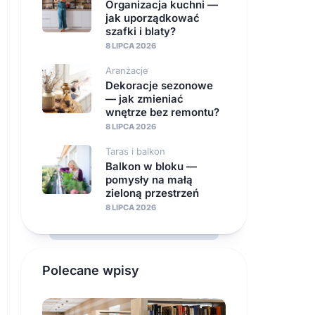
Organizacja kuchni —
jak uporządkować
szafki i blaty?
8 LIPCA 2026
Aranżacje
Dekoracje sezonowe
— jak zmieniać
wnętrze bez remontu?
8 LIPCA 2026
Taras i balkon
Balkon w bloku —
pomysły na małą
zieloną przestrzeń
8 LIPCA 2026
Polecane wpisy