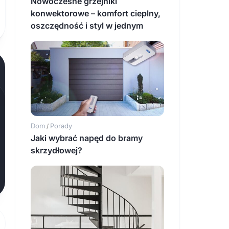
Nowoczesne grzejniki
konwektorowe – komfort cieplny,
oszczędność i styl w jednym
Dom
Porady
/
Jaki wybrać napęd do bramy
skrzydłowej?