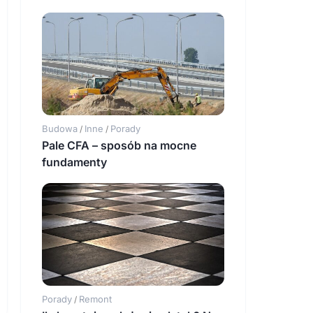
Budowa
Inne
Porady
/
/
Pale CFA – sposób na mocne
fundamenty
Porady
Remont
/