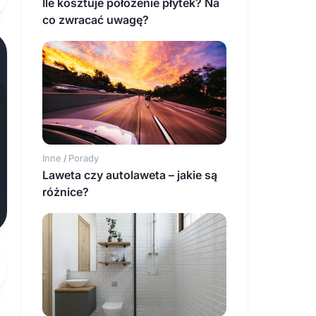
Ile kosztuje położenie płytek? Na
co zwracać uwagę?
Inne
Porady
/
Laweta czy autolaweta – jakie są
różnice?