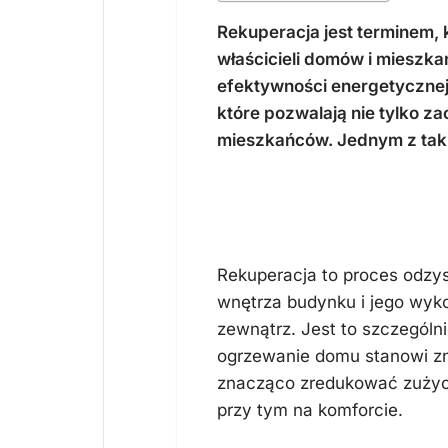
Rekuperacja jest terminem,
właścicieli domów i mieszk
efektywności energetycznej
które pozwalają nie tylko z
mieszkańców. Jednym z taki
Czym jest reku
Rekuperacja to proces odzy
wnętrza budynku i jego wyk
zewnątrz. Jest to szczególn
ogrzewanie domu stanowi zn
znacząco zredukować zużycie
przy tym na komforcie.