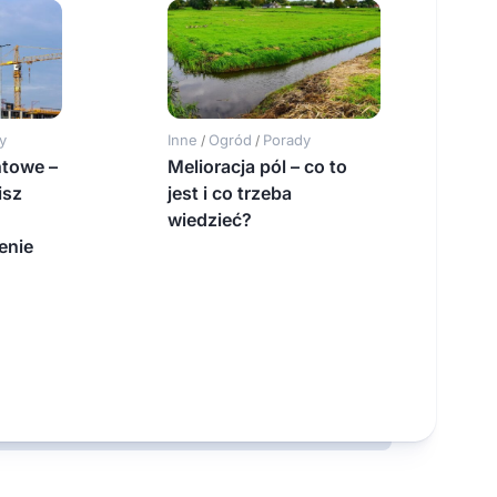
y
Inne
Ogród
Porady
/
/
ntowe –
Melioracja pól – co to
isz
jest i co trzeba
wiedzieć?
enie