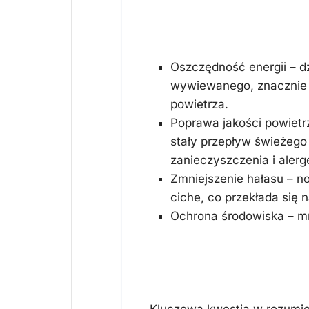
Zalety system
Oszczędność energii – dz
wywiewanego, znacznie
powietrza.
Poprawa jakości powietr
stały przepływ świeżego 
zanieczyszczenia i alerg
Zmniejszenie hałasu – n
ciche, co przekłada się 
Ochrona środowiska – mn
Jak działa sys