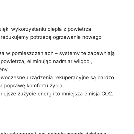
ów rekuperacyjnych
ięki wykorzystaniu ciepła z powietrza
 redukujemy potrzebę ogrzewania nowego
za w pomieszczeniach – systemy te zapewniają
powietrza, eliminując nadmiar wilgoci,
eny.
owoczesne urządzenia rekuperacyjne są bardzo
na poprawę komfortu życia.
iejsze zużycie energii to mniejsza emisja CO2.
tem rekuperacyjny?