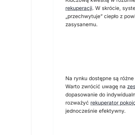
Kluczową kwestią w rozumien
rekuperacji
. W skrócie, syst
„przechwytuje” ciepło z pow
zasysanemu.
Wybór odpowi
rekuperacyjne
Na rynku dostępne są różne
Warto zwrócić uwagę na
zes
dopasowanie do indywidualny
rozważyć
rekuperator pokoj
jednocześnie efektywny.
Podsumowani