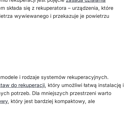
iu rekuperacji jest pojęcie
zasada działania
em składa się z rekuperatora – urządzenia, które
ietrza wywiewanego i przekazuje je powietrzu
edniego systemu
go
 modele i rodzaje systemów rekuperacyjnych.
taw do rekuperacji
, który umożliwi łatwą instalację i
ch potrzeb. Dla mniejszych przestrzeni warto
owy
, który jest bardziej kompaktowy, ale
e