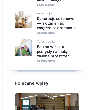
8 LIPCA 2026
Aranżacje
Dekoracje sezonowe
— jak zmieniać
wnętrze bez remontu?
8 LIPCA 2026
Taras i balkon
Balkon w bloku —
pomysły na małą
zieloną przestrzeń
8 LIPCA 2026
Polecane wpisy