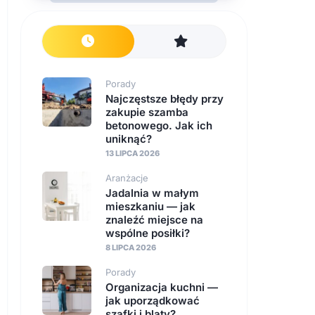
Porady
Najczęstsze błędy przy
zakupie szamba
betonowego. Jak ich
uniknąć?
13 LIPCA 2026
Aranżacje
Jadalnia w małym
mieszkaniu — jak
znaleźć miejsce na
wspólne posiłki?
8 LIPCA 2026
Porady
Organizacja kuchni —
jak uporządkować
szafki i blaty?