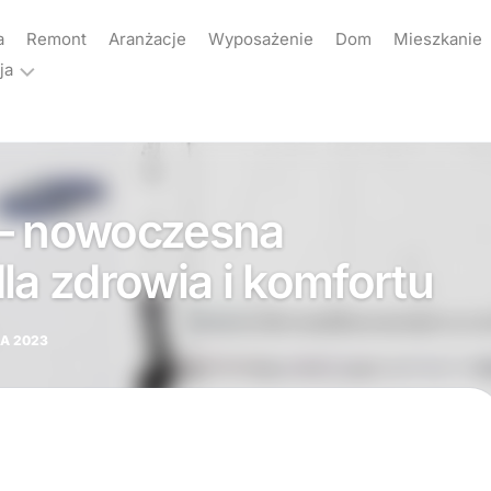
a
Remont
Aranżacje
Wyposażenie
Dom
Mieszkanie
ja
ama
akt
 – nowoczesna
yka
atności
la zdrowia i komfortu
KA 2023