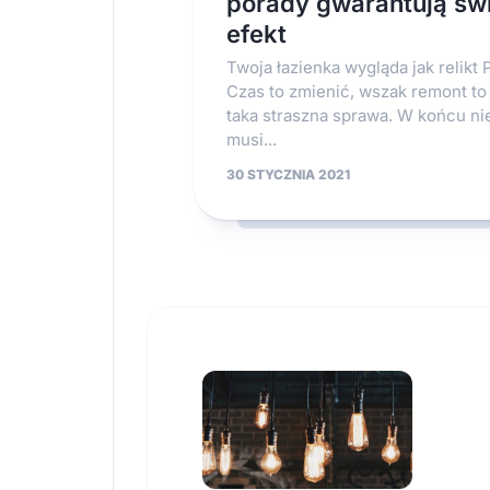
porady gwarantują św
efekt
Twoja łazienka wygląda jak relikt
Czas to zmienić, wszak remont to
taka straszna sprawa. W końcu ni
musi...
30 STYCZNIA 2021