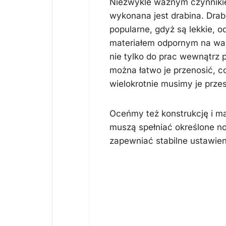
Niezwykle ważnym czynnikie
wykonana jest drabina. Dra
popularne, gdyż są lekkie, od
materiałem odpornym na war
nie tylko do prac wewnątrz p
można łatwo je przenosić, 
wielokrotnie musimy je prze
Oceńmy też konstrukcję i m
muszą spełniać określone n
zapewniać stabilne ustawien
Komfort użytk
i dodatkowe fu