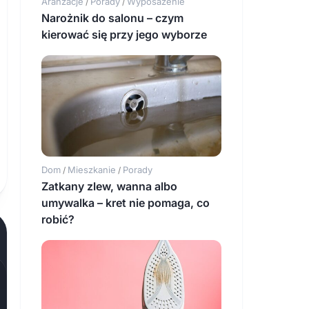
Aranżacje
Porady
Wyposażenie
/
/
Narożnik do salonu – czym
kierować się przy jego wyborze
Dom
Mieszkanie
Porady
/
/
Zatkany zlew, wanna albo
umywalka – kret nie pomaga, co
robić?