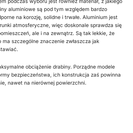
m podczas wyboru jest również materiał, z jakiego
biny aluminiowe są pod tym względem bardzo
porne na korozję, solidne i trwałe. Aluminium jest
unki atmosferyczne, więc doskonale sprawdza się
omieszczeń, ale i na zewnątrz. Są tak lekkie, że
co ma szczególne znaczenie zwłaszcza jak
stawiać.
aksymalne obciążenie drabiny. Porządne modele
ormy bezpieczeństwa, ich konstrukcja zaś powinna
ie, nawet na nierównej powierzchni.
owania – wysokość, stopnie
nkcje