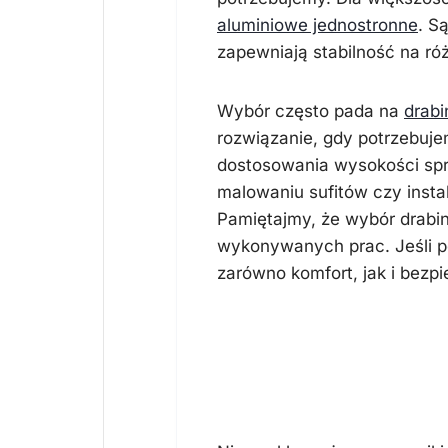
aluminiowe jednostronne
. S
zapewniają stabilność na r
Wybór często pada na
drab
rozwiązanie, gdy potrzebuje
dostosowania wysokości spra
malowaniu sufitów czy insta
Pamiętajmy, że wybór drabiny
wykonywanych prac. Jeśli 
zarówno komfort, jak i bezp
Materiały i ko
wygoda użytk