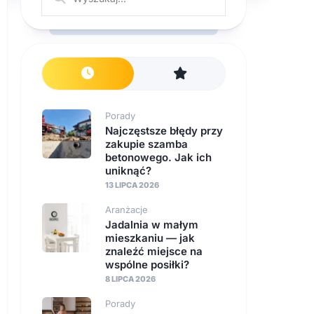
Porady
Najczęstsze błędy przy
zakupie szamba
betonowego. Jak ich
uniknąć?
13 LIPCA 2026
Aranżacje
Jadalnia w małym
mieszkaniu — jak
znaleźć miejsce na
wspólne posiłki?
8 LIPCA 2026
Porady