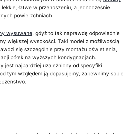
ą lekkie, łatwe w przenoszeniu, a jednocześnie
óżnych powierzchniach.
iny wysuwane
, gdyż to tak naprawdę odpowiednie
my większej wysokości. Taki model z możliwością
wdzi się szczególnie przy montażu oświetlenia,
lacji półek na wyższych kondygnacjach.
 jest najbardziej uzależniony od specyfiki
pod tym względem ją dopasujemy, zapewnimy sobie
ieczeństwo.
nstrukcja – bezpieczeństwo i
owania