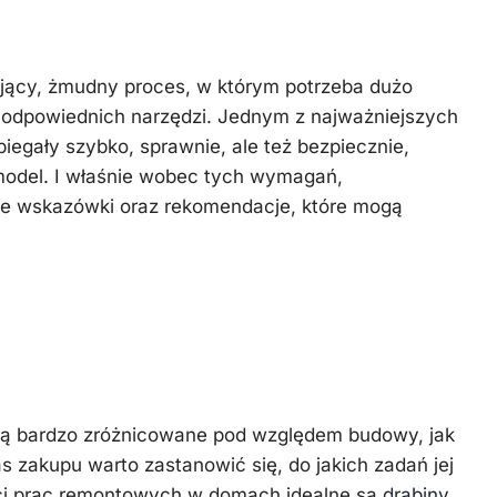
jący, żmudny proces, w którym potrzeba dużo
 odpowiednich narzędzi. Jednym z najważniejszych
biegały szybko, sprawnie, ale też bezpiecznie,
odel. I właśnie wobec tych wymagań,
e wskazówki oraz rekomendacje, które mogą
n do użytku domowego –
 od potrzeb
są bardzo zróżnicowane pod względem budowy, jak
s zakupu warto zastanowić się, do jakich zadań jej
ci prac remontowych w domach idealne są
drabiny