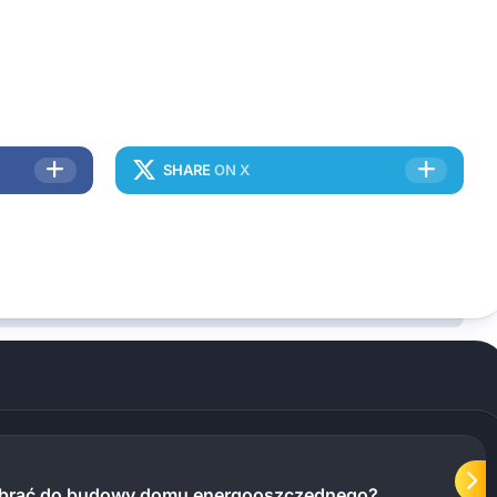
SHARE
ON X
wybrać do budowy domu energooszczędnego?