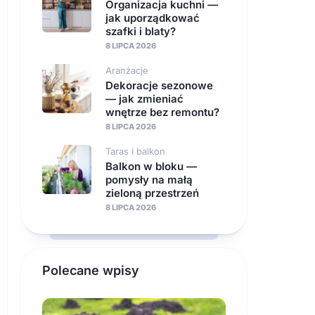
Organizacja kuchni —
jak uporządkować
szafki i blaty?
8 LIPCA 2026
Aranżacje
Dekoracje sezonowe
— jak zmieniać
wnętrze bez remontu?
8 LIPCA 2026
Taras i balkon
Balkon w bloku —
pomysły na małą
zieloną przestrzeń
8 LIPCA 2026
Polecane wpisy