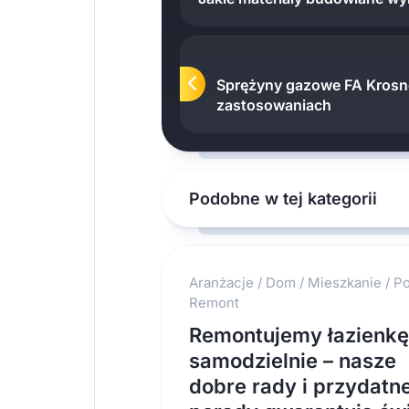
Sprężyny gazowe FA Krosn
zastosowaniach
Podobne w tej kategorii
Aranżacje
/
Dom
/
Mieszkanie
/
Po
Remont
Remontujemy łazienkę
samodzielnie – nasze
dobre rady i przydatn