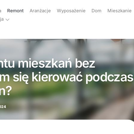
a
Remont
Aranżacje
Wyposażenie
Dom
Mieszkanie
ja
ama
akt
ntu mieszkań bez
yka
atności
ym się kierować podczas
n?
024