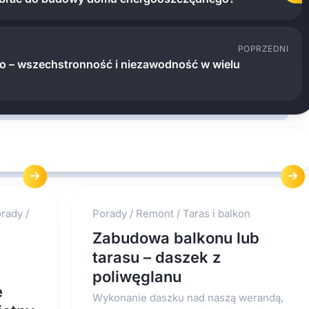
POPRZEDNI
o – wszechstronność i niezawodność w wielu
rady
/
Porady
/
Remont
/
Taras i balkon
Zabudowa balkonu lub
tarasu – daszek z
poliwęglanu
e
Wykonanie daszku nad naszą werandą,