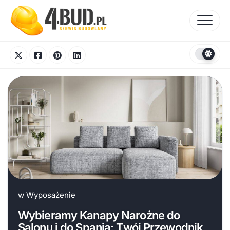
Skip
to
content
w
Wyposażenie
Wybieramy Kanapy Narożne do
Salonu i do Spania: Twój Przewodnik