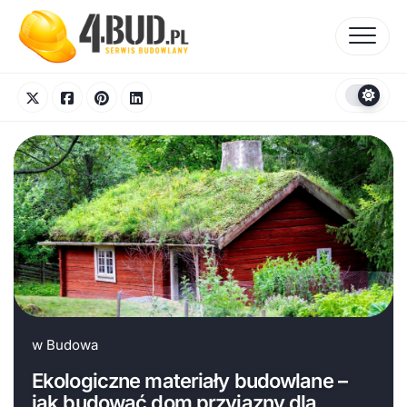
Skip
to
content
w
Budowa
Ekologiczne materiały budowlane –
jak budować dom przyjazny dla