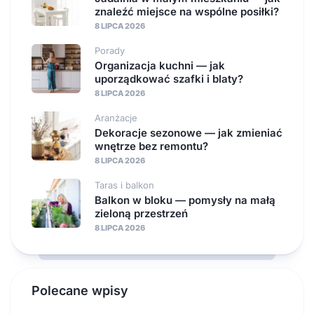
znaleźć miejsce na wspólne posiłki?
8 LIPCA 2026
Porady
Organizacja kuchni — jak
uporządkować szafki i blaty?
8 LIPCA 2026
Aranżacje
Dekoracje sezonowe — jak zmieniać
wnętrze bez remontu?
8 LIPCA 2026
Taras i balkon
Balkon w bloku — pomysły na małą
zieloną przestrzeń
8 LIPCA 2026
Polecane wpisy