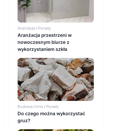
Aranżacje
Porady
/
Aranżacja przestrzeni w
nowoczesnym biurze z
wykorzystaniem szkła
Budowa
Inne
Porady
/
/
Do czego można wykorzystać
gruz?