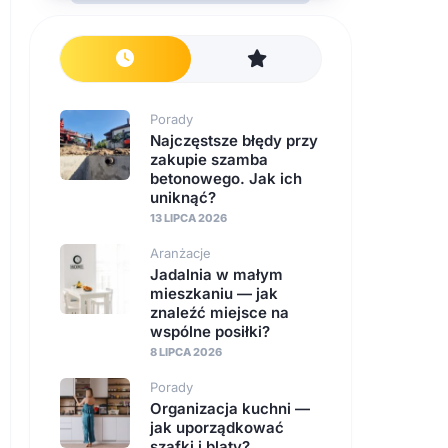
Porady
Najczęstsze błędy przy
zakupie szamba
betonowego. Jak ich
uniknąć?
13 LIPCA 2026
Aranżacje
Jadalnia w małym
mieszkaniu — jak
znaleźć miejsce na
wspólne posiłki?
8 LIPCA 2026
Porady
Organizacja kuchni —
jak uporządkować
szafki i blaty?