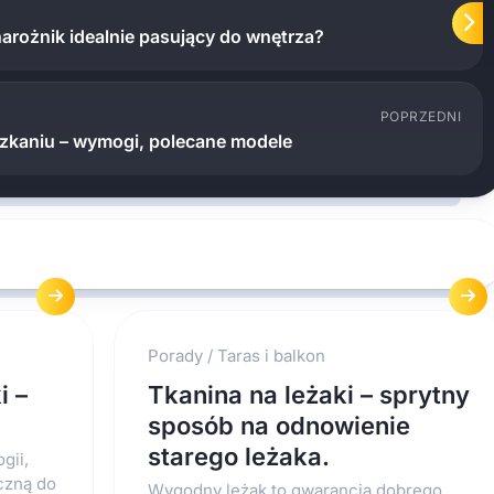
arożnik idealnie pasujący do wnętrza?
POPRZEDNI
szkaniu – wymogi, polecane modele
Porady
/
Taras i balkon
i –
Tkanina na leżaki – sprytny
sposób na odnowienie
starego leżaka.
gii,
czną do
Wygodny leżak to gwarancja dobrego