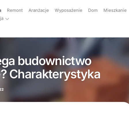
a
Remont
Aranżacje
Wyposażenie
Dom
Mieszkanie
ja
ama
akt
ega budownictwo
yka
atności
? Charakterystyka
22