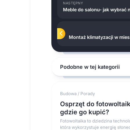
NASTĘPNY
Meble do salonu- jak wybrać n
Montaż klimatyzacji w mie
Podobne w tej kategorii
Budowa
/
Porady
Osprzęt do fotowoltaik
gdzie go kupić?
Fotowoltaika to dziedzina technolo
która wykorzystuje energię słone