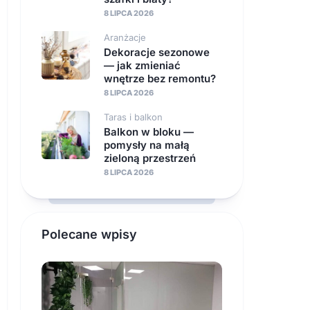
8 LIPCA 2026
Aranżacje
Dekoracje sezonowe
— jak zmieniać
wnętrze bez remontu?
8 LIPCA 2026
Taras i balkon
Balkon w bloku —
pomysły na małą
zieloną przestrzeń
8 LIPCA 2026
Polecane wpisy