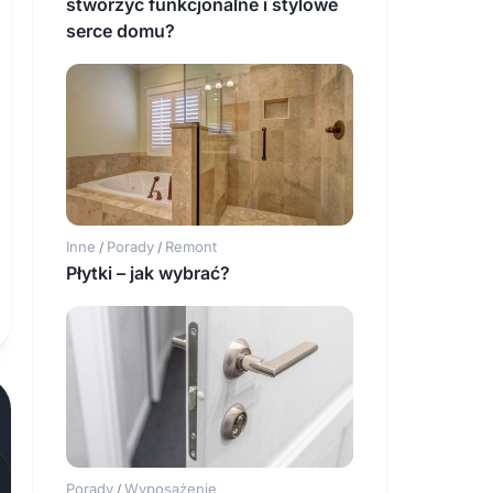
stworzyć funkcjonalne i stylowe
serce domu?
Inne
Porady
Remont
/
/
Płytki – jak wybrać?
Porady
Wyposażenie
/