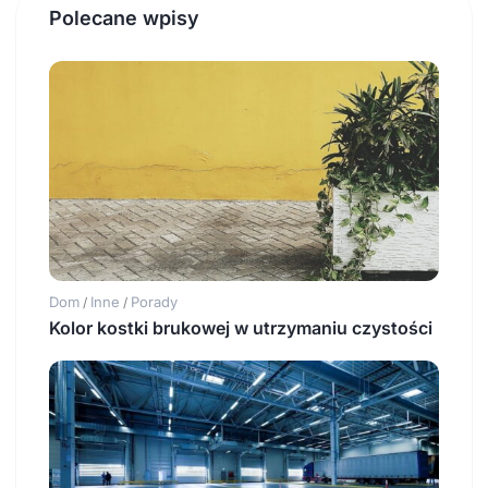
Polecane wpisy
Dom
Inne
Porady
/
/
Kolor kostki brukowej w utrzymaniu czystości