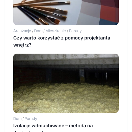
Aranżacje
Dom
Mieszkanie
Porady
/
/
/
Czy warto korzystać z pomocy projektanta
wnętrz?
Dom
Porady
/
Izolacje wdmuchiwane – metoda na