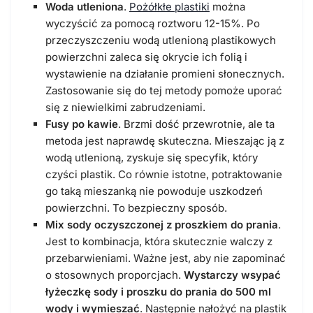
Woda utleniona
.
Pożółkłe plastiki
można
wyczyścić za pomocą roztworu 12-15%. Po
przeczyszczeniu wodą utlenioną plastikowych
powierzchni zaleca się okrycie ich folią i
wystawienie na działanie promieni słonecznych.
Zastosowanie się do tej metody pomoże uporać
się z niewielkimi zabrudzeniami.
Fusy po kawie
. Brzmi dość przewrotnie, ale ta
metoda jest naprawdę skuteczna. Mieszając ją z
wodą utlenioną, zyskuje się specyfik, który
czyści plastik. Co równie istotne, potraktowanie
go taką mieszanką nie powoduje uszkodzeń
powierzchni. To bezpieczny sposób.
Mix sody oczyszczonej z proszkiem do prania
.
Jest to kombinacja, która skutecznie walczy z
przebarwieniami. Ważne jest, aby nie zapominać
o stosownych proporcjach.
Wystarczy wsypać
łyżeczkę sody i proszku do prania do 500 ml
wody i wymieszać
. Następnie nałożyć na plastik