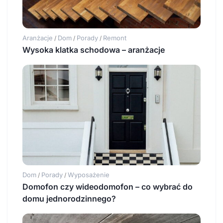
Aranżacje
Dom
Porady
Remont
/
/
/
Wysoka klatka schodowa – aranżacje
Dom
Porady
Wyposażenie
/
/
Domofon czy wideodomofon – co wybrać do
domu jednorodzinnego?