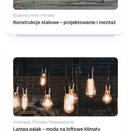
Budowa
Inne
Porady
/
/
Konstrukcje stalowe – projektowanie i montaż
Aranżacje
Porady
Wyposażenie
/
/
Lampa pająk – moda na loftowe klimaty