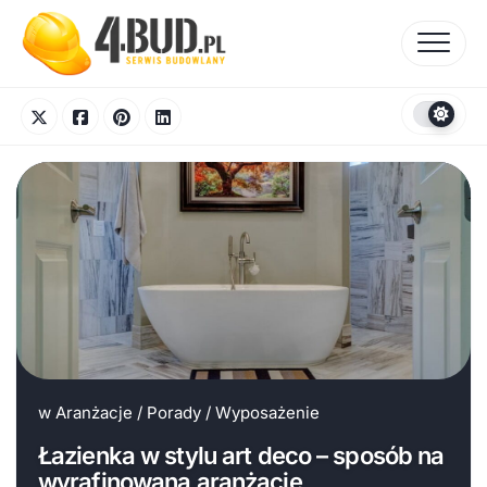
Skip
to
content
w
Aranżacje
/
Porady
/
Wyposażenie
Łazienka w stylu art deco – sposób na
wyrafinowaną aranżację