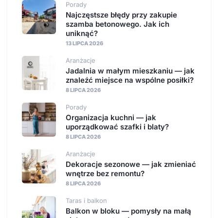
Porady
Najczęstsze błędy przy zakupie
szamba betonowego. Jak ich
uniknąć?
13 LIPCA 2026
Aranżacje
Jadalnia w małym mieszkaniu — jak
znaleźć miejsce na wspólne posiłki?
8 LIPCA 2026
Porady
Organizacja kuchni — jak
uporządkować szafki i blaty?
8 LIPCA 2026
Aranżacje
Dekoracje sezonowe — jak zmieniać
wnętrze bez remontu?
8 LIPCA 2026
Taras i balkon
Balkon w bloku — pomysły na małą