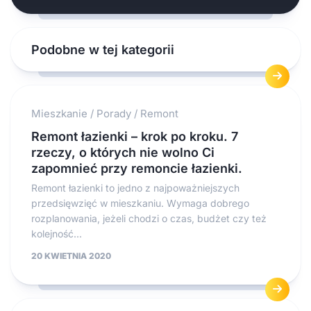
Podobne w tej kategorii
Mieszkanie
/
Porady
/
Remont
Remont łazienki – krok po kroku. 7
rzeczy, o których nie wolno Ci
zapomnieć przy remoncie łazienki.
Remont łazienki to jedno z najpoważniejszych
przedsięwzięć w mieszkaniu. Wymaga dobrego
rozplanowania, jeżeli chodzi o czas, budżet czy też
kolejność...
20 KWIETNIA 2020