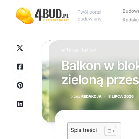
Skip
to
Budow
Twój portal
content
budowlany
Redakc
Rekl
w
Taras i balkon
Kont
Balkon w blo
Polit
pryw
zieloną prze
przez
REDAKCJA
·
8 LIPCA 2026
Spis treści