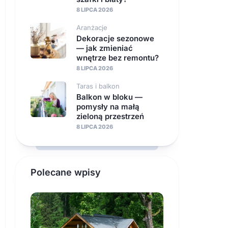
8 LIPCA 2026
Aranżacje
Dekoracje sezonowe
— jak zmieniać
wnętrze bez remontu?
8 LIPCA 2026
Taras i balkon
Balkon w bloku —
pomysły na małą
zieloną przestrzeń
8 LIPCA 2026
Polecane wpisy