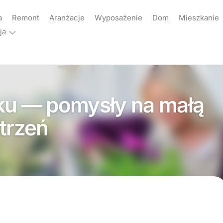
a
Remont
Aranżacje
Wyposażenie
Dom
Mieszkanie
ja
ama
akt
ku — pomysły na małą
yka
atności
strzeń