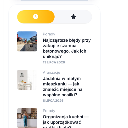
Porady
Najczęstsze błędy przy
zakupie szamba
betonowego. Jak ich
uniknąć?
13 LIPCA 2026
Aranżacje
Jadalnia w małym
mieszkaniu — jak
znaleźć miejsce na
wspólne posiłki?
8 LIPCA 2026
Porady
Organizacja kuchni —
jak uporządkować
szafki i blaty?