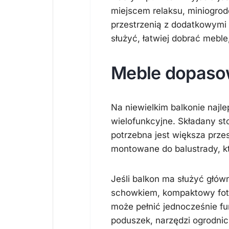
miejscem relaksu, miniogrod
przestrzenią z dodatkowym
służyć, łatwiej dobrać meble,
Meble dopaso
Na niewielkim balkonie najle
wielofunkcyjne. Składany st
potrzebna jest większa prze
montowane do balustrady, kt
Jeśli balkon ma służyć głó
schowkiem, kompaktowy fotel
może pełnić jednocześnie fu
poduszek, narzędzi ogrodni