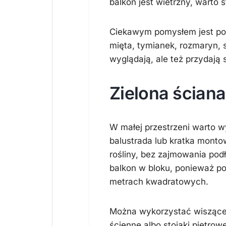
balkon jest wietrzny, warto s
Ciekawym pomysłem jest poł
mięta, tymianek, rozmaryn, s
wyglądają, ale też przydają 
Zielona ściana
W małej przestrzeni warto 
balustrada lub kratka monto
rośliny, bez zajmowania pod
balkon w bloku, ponieważ po
metrach kwadratowych.
Można wykorzystać wiszące do
ścienne albo stojaki piętrow