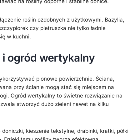
tawiać na rośliny odporne i stabilne donice.
ączenie roślin ozdobnych z użytkowymi. Bazylia,
zczypiorek czy pietruszka nie tylko ładnie
się w kuchni.
 i ogród wertykalny
wykorzystywać pionowe powierzchnie. Ściana,
wana przy ścianie mogą stać się miejscem na
łogi. Ogród wertykalny to świetne rozwiązanie na
zwala stworzyć dużo zieleni nawet na kilku
niczki, kieszenie tekstylne, drabinki, kratki, półki
e. Dzięki temu rośliny tworzą efektowną