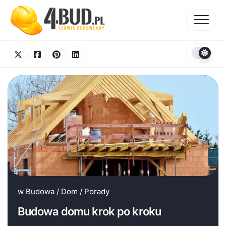
Skip
to
content
w
Budowa
/
Dom
/
Porady
Budowa domu krok po kroku