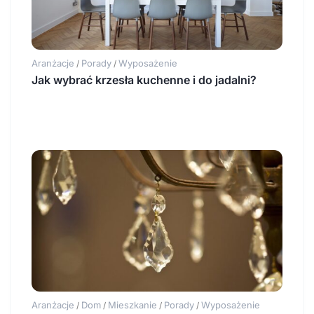
Aranżacje
Porady
Wyposażenie
/
/
Jak wybrać krzesła kuchenne i do jadalni?
Aranżacje
Dom
Mieszkanie
Porady
Wyposażenie
/
/
/
/