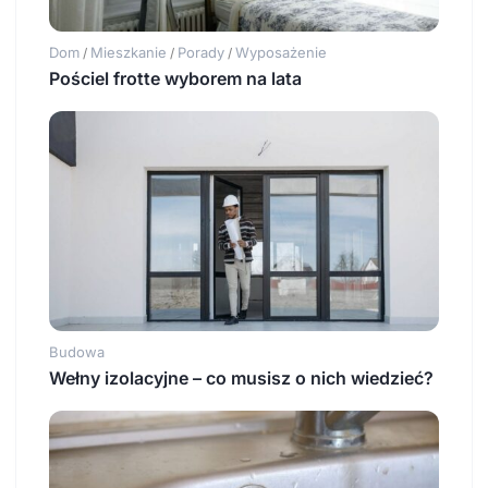
Dom
Mieszkanie
Porady
Wyposażenie
/
/
/
Pościel frotte wyborem na lata
Budowa
Wełny izolacyjne – co musisz o nich wiedzieć?