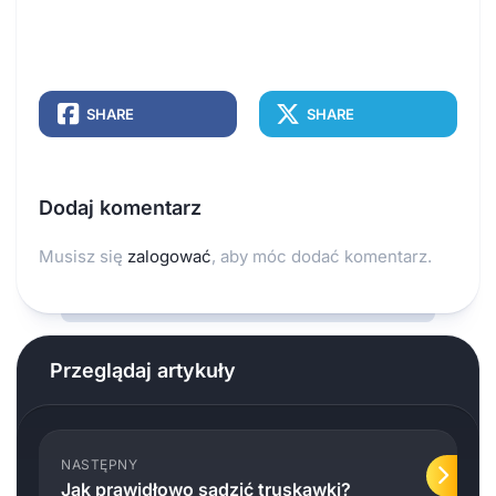
SHARE
SHARE
Dodaj komentarz
Musisz się
zalogować
, aby móc dodać komentarz.
Przeglądaj artykuły
NASTĘPNY
Jak prawidłowo sadzić truskawki?