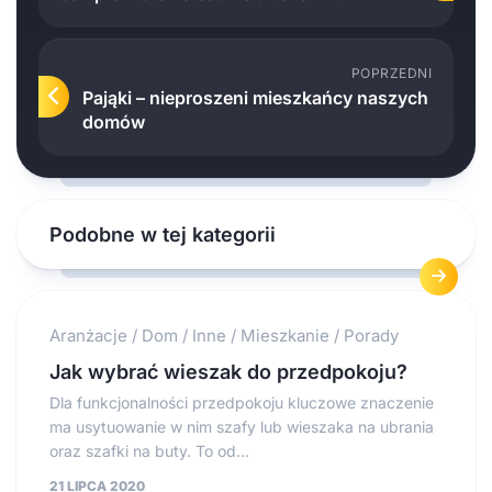
POPRZEDNI
Pająki – nieproszeni mieszkańcy naszych
domów
Podobne w tej kategorii
Aranżacje
/
Dom
/
Inne
/
Mieszkanie
/
Porady
Jak wybrać wieszak do przedpokoju?
Dla funkcjonalności przedpokoju kluczowe znaczenie
ma usytuowanie w nim szafy lub wieszaka na ubrania
oraz szafki na buty. To od...
21 LIPCA 2020