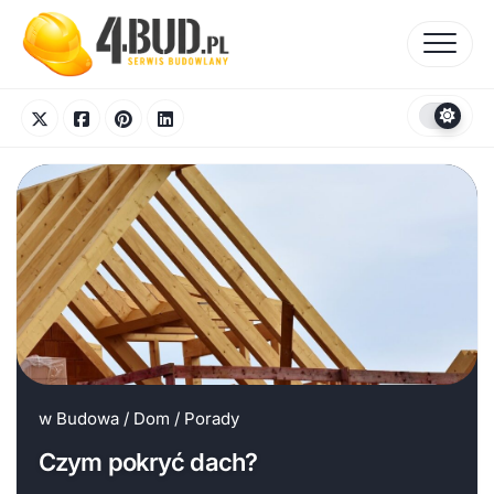
Skip
to
content
w
Budowa
/
Dom
/
Porady
Czym pokryć dach?