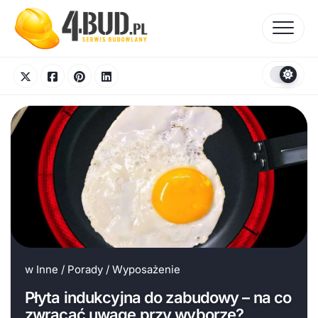
Skip
to
content
w
Inne
/
Porady
/
Wyposażenie
Płyta indukcyjna do zabudowy – na co
zwracać uwagę przy wyborze?