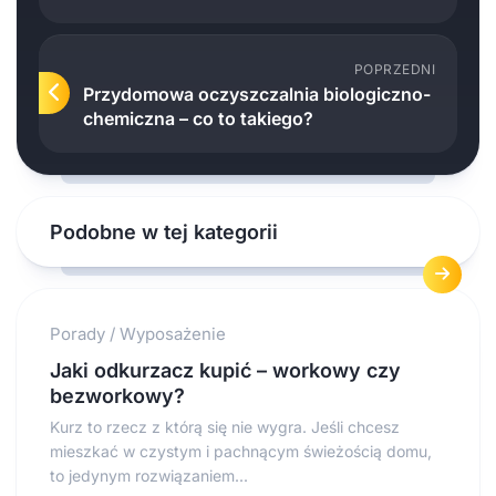
POPRZEDNI
Przydomowa oczyszczalnia biologiczno-
chemiczna – co to takiego?
Podobne w tej kategorii
Porady
/
Wyposażenie
Jaki odkurzacz kupić – workowy czy
bezworkowy?
Kurz to rzecz z którą się nie wygra. Jeśli chcesz
mieszkać w czystym i pachnącym świeżością domu,
to jedynym rozwiązaniem...