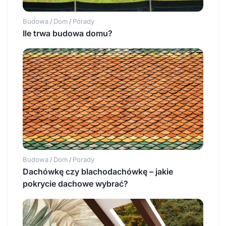
Budowa
Dom
Porady
/
/
Ile trwa budowa domu?
Budowa
Dom
Porady
/
/
Dachówkę czy blachodachówkę – jakie
pokrycie dachowe wybrać?