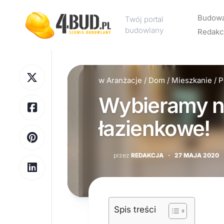
Skip
to
Budow
Twój portal
content
budowlany
Redakc
Rekl
w
Aranżacje
/
Dom
/
Mieszkanie
/
P
Kont
Wybieramy n
Polit
pryw
łazienkowe!
przez
REDAKCJA
·
27 MAJA 2020
Spis treści