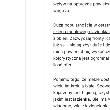
wpływ na optyczne powiększe
wnętrza.
Dużą popularnością w ostatn
sklepu meblowego lazienkiab
żłobień. Zazwyczaj fronty i
już są – nie są zbyt duże i
mieć powierzchnię wykończ
kolorystyczna jest ogromna!
ilość ofert.
Pomimo tego, że meble dostę
wielu lat królują białe. Spo
kojarzony jest higieną, czys
jakim jest
łazienka
. Biel ma
wiadomo, wiele łazienek nie 