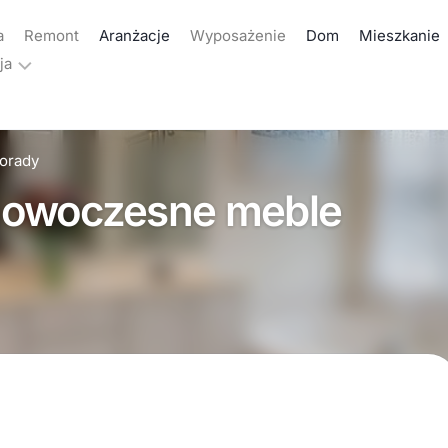
a
Remont
Aranżacje
Wyposażenie
Dom
Mieszkanie
ja
ama
orady
akt
owoczesne meble
yka
atności