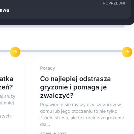
POPRZEDNI
rawa
Porady
atka
Co najlepiej odstrasza
zeń?
gryzonie i pomaga je
zwalczyć?
j służy
ajmniej
Pojawienie się myszy czy szczurów w
domu lub jego otoczeniu to nie tylko
stych
źródło stresu, ale też realne zagrożenie
dla...
27 MAJA 2025