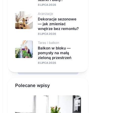
8 LIPCA 2026
Aranżacje
Dekoracje sezonowe
— jak zmieniać
wnętrze bez remontu?
8 LIPCA 2026
Taras i balkon
Balkon w bloku —
pomysły na małą
zieloną przestrzeń
8 LIPCA 2026
Polecane wpisy