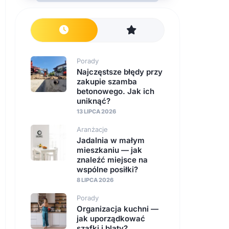
Porady
Najczęstsze błędy przy
zakupie szamba
betonowego. Jak ich
uniknąć?
13 LIPCA 2026
Aranżacje
Jadalnia w małym
mieszkaniu — jak
znaleźć miejsce na
wspólne posiłki?
8 LIPCA 2026
Porady
Organizacja kuchni —
jak uporządkować
szafki i blaty?