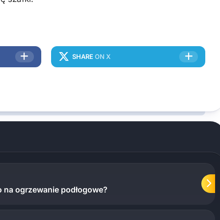
SHARE
ON X
co na ogrzewanie podłogowe?