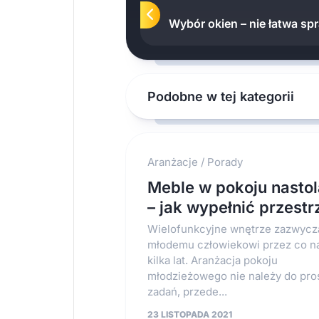
Wybór okien – nie łatwa sp
Podobne w tej kategorii
Aranżacje
/
Porady
Meble w pokoju nastol
– jak wypełnić przestr
Wielofunkcyjne wnętrze zazwycza
młodemu człowiekowi przez co n
kilka lat. Aranżacja pokoju
młodzieżowego nie należy do pro
zadań, przede...
23 LISTOPADA 2021