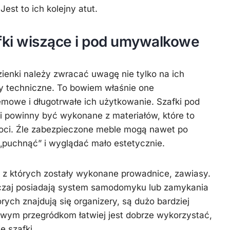
est to ich kolejny atut.
fki wiszące i pod umywalkowe
ienki należy zwracać uwagę nie tylko na ich
ry techniczne. To bowiem właśnie one
mowe i długotrwałe ich użytkowanie. Szafki pod
i powinny być wykonane z materiałów, które to
goci. Źle zabezpieczone meble mogą nawet po
„puchnąć” i wyglądać mało estetycznie.
 z których zostały wykonane prowadnice, zawiasy.
czaj posiadają system samodomyku lub zamykania
órych znajdują się organizery, są dużo bardziej
owym przegródkom łatwiej jest dobrze wykorzystać,
ę szafki.