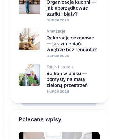
Organizacja kuchni —
jak uporządkować
szafki i blaty?
8 LIPCA 2026
Aranżacje
Dekoracje sezonowe
— jak zmieniać
wnętrze bez remontu?
8 LIPCA 2026
Taras i balkon
Balkon w bloku —
pomysły na małą
zieloną przestrzeń
8 LIPCA 2026
Polecane wpisy