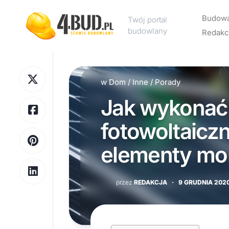
Skip
to
Budow
Twój portal
content
budowlany
Redakc
Rekl
w
Dom
/
Inne
/
Porady
Kont
Jak wykonać 
Polit
pryw
fotowoltaicz
elementy mo
przez
REDAKCJA
·
9 GRUDNIA 202