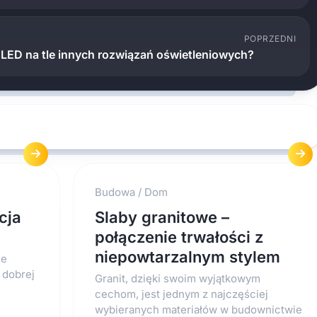
POPRZEDNI
 LED na tle innych rozwiązań oświetleniowych?
Budowa
/
Dom
cja
Slaby granitowe –
połączenie trwałości z
niepowtarzalnym stylem
ie
 dobrej
Granit, dzięki swoim wyjątkowym
cechom, jest jednym z najczęściej
wybieranych materiałów w budownictwie