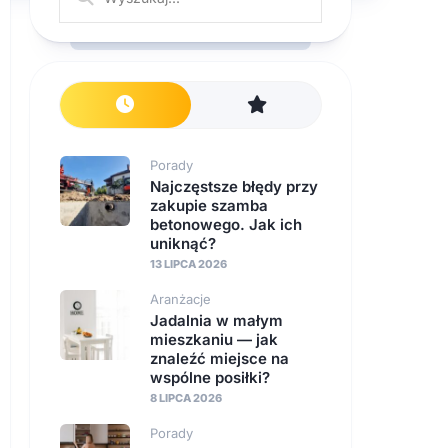
Porady
Najczęstsze błędy przy
zakupie szamba
betonowego. Jak ich
uniknąć?
13 LIPCA 2026
Aranżacje
Jadalnia w małym
mieszkaniu — jak
znaleźć miejsce na
wspólne posiłki?
8 LIPCA 2026
Porady