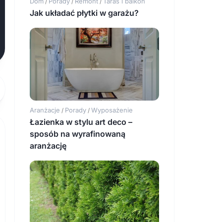
Dom
Porady
Remont
Taras i balkon
/
/
/
Jak układać płytki w garażu?
Aranżacje
Porady
Wyposażenie
/
/
Łazienka w stylu art deco –
sposób na wyrafinowaną
aranżację