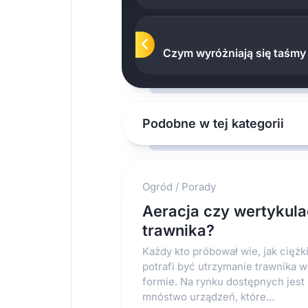
Czym wyróżniają się taśmy
Podobne w tej kategorii
Ogród
/
Porady
Aeracja czy wertykula
trawnika?
Każdy kto próbował wie, jak ciężk
potrafi być utrzymanie trawnika w
formie. Na rynku dostępnych jest
mnóstwo urządzeń, które...