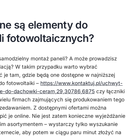
ne są elementy do
i fotowoltaicznych?
samodzielny montaż paneli? A może prowadzisz
talacją? W takim przypadku warto wybrać
ć je tam, gdzie będą one dostępne w najniższej
do fotowoltaiki –
https://www.kontaktuj.pl/uchwyt-
e-do-dachowki-ceram,29,30786,6875
czy łączniki
ielu firmach zajmujących się produkowaniem tego
rzedawaniem. Z dostępnymi ofertami można
upić je online. Nie jest zatem konieczne wyjeżdżanie
akim asortymentem – wystarczy tylko wyszukanie
ernecie, aby potem w ciągu paru minut złożyć na