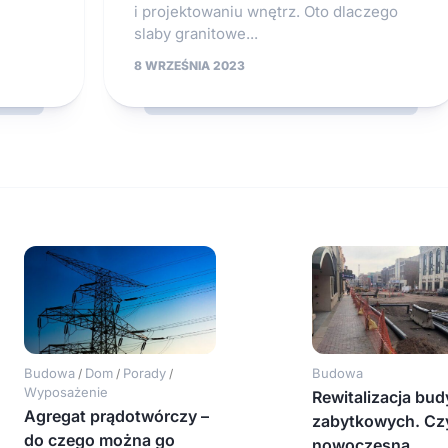
i projektowaniu wnętrz. Oto dlaczego
slaby granitowe...
8 WRZEŚNIA 2023
Budowa
Dom
Porady
Budowa
/
/
/
Wyposażenie
Rewitalizacja bu
Agregat prądotwórczy –
zabytkowych. Cz
do czego można go
nowoczesna