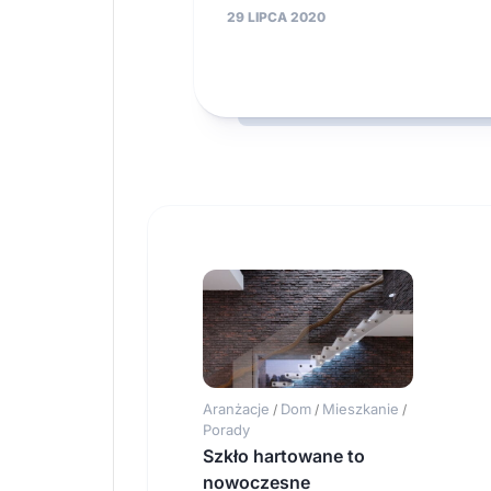
29 LIPCA 2020
Aranżacje
Dom
Mieszkanie
/
/
/
Porady
Szkło hartowane to
nowoczesne