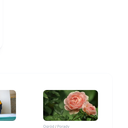
Ogród
Porady
/