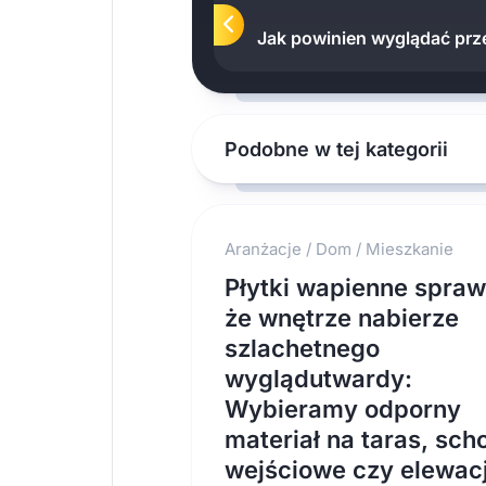
Jak powinien wyglądać prz
Podobne w tej kategorii
Aranżacje
/
Dom
/
Mieszkanie
Płytki wapienne spraw
że wnętrze nabierze
szlachetnego
wyglądutwardy:
Wybieramy odporny
materiał na taras, sch
wejściowe czy elewac