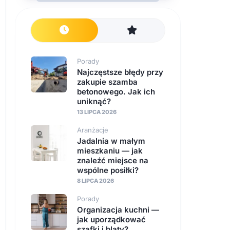
Porady
Najczęstsze błędy przy
zakupie szamba
betonowego. Jak ich
uniknąć?
13 LIPCA 2026
Aranżacje
Jadalnia w małym
mieszkaniu — jak
znaleźć miejsce na
wspólne posiłki?
8 LIPCA 2026
Porady
Organizacja kuchni —
jak uporządkować
szafki i blaty?