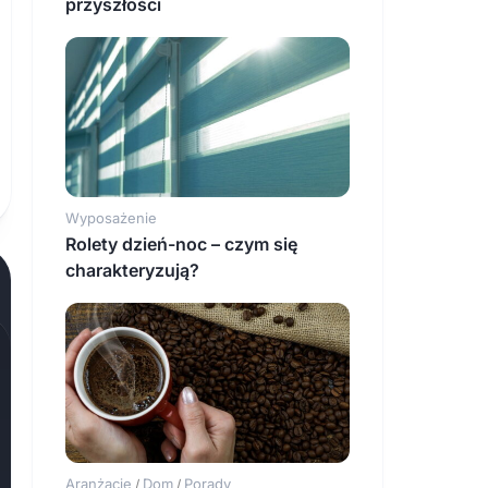
przyszłości
Wyposażenie
Rolety dzień-noc – czym się
charakteryzują?
Aranżacje
Dom
Porady
/
/