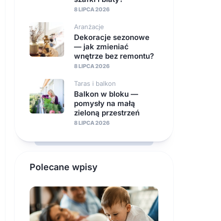
8 LIPCA 2026
Aranżacje
Dekoracje sezonowe
— jak zmieniać
wnętrze bez remontu?
8 LIPCA 2026
Taras i balkon
Balkon w bloku —
pomysły na małą
zieloną przestrzeń
8 LIPCA 2026
Polecane wpisy