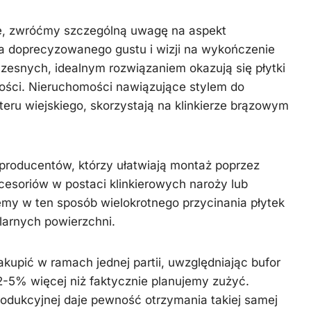
owe, zwróćmy szczególną uwagę na aspekt
ga doprecyzowanego gustu i wizji na wykończenie
zesnych, idealnym rozwiązaniem okazują się płytki
rości. Nieruchomości nawiązujące stylem do
ru wiejskiego, skorzystają na klinkierze brązowym
roducentów, którzy ułatwiają montaż poprzez
esoriów w postaci klinkierowych naroży lub
my w ten sposób wielokrotnego przycinania płytek
ularnych powierzchni.
akupić w ramach jednej partii, uwzględniając bufor
-5% więcej niż faktycznie planujemy zużyć.
produkcyjnej daje pewność otrzymania takiej samej