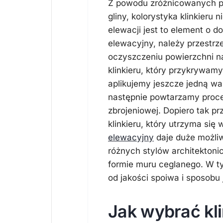
Z powodu zróżnicowanych pi
gliny, kolorystyka klinkieru
elewacji jest to element o d
elewacyjny, należy przestr
oczyszczeniu powierzchni na
klinkieru, który przykrywamy
aplikujemy jeszcze jedną war
następnie powtarzamy proces
zbrojeniowej. Dopiero tak p
klinkieru, który utrzyma się
elewacyjny
daje duże możli
różnych stylów architektoni
formie muru ceglanego. W t
od jakości spoiwa i sposobu j
Jak wybrać kli