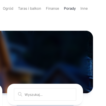
Ogród
Taras i balkon
Finanse
Porady
Inne