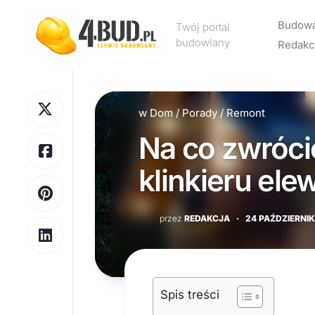
Skip
to
Budow
Twój portal
content
budowlany
Redakc
Rekl
w
Dom
/
Porady
/
Remont
Kont
Na co zwróc
Polit
pryw
klinkieru el
przez
REDAKCJA
·
24 PAŹDZIERNIK
Spis treści