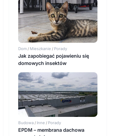
Dom
Mieszkanie
Porady
/
/
Jak zapobiegać pojawieniu się
domowych insektów
Budowa
Inne
Porady
/
/
EPDM – membrana dachowa