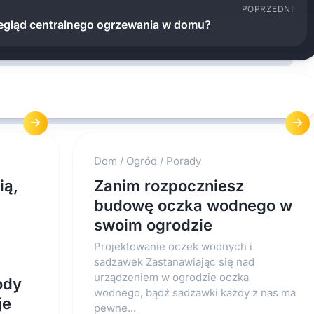
POPRZEDNI
egląd centralnego ogrzewania w domu?
Dom
/
Ogród
/
Porady
ią,
Zanim rozpoczniesz
budowę oczka wodnego w
swoim ogrodzie
Projektowanie oczek wodnych i
sadzawek Zastanawiając się nad
urządzeniem w ogrodzie oczka
ody
wodnego, bądź sadzawki każdy z nas ma
je
pewne...