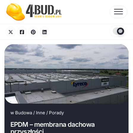
Skip
to
content
w
Budowa
/
Inne
/
Porady
EPDM – membrana dachowa
przyszłości