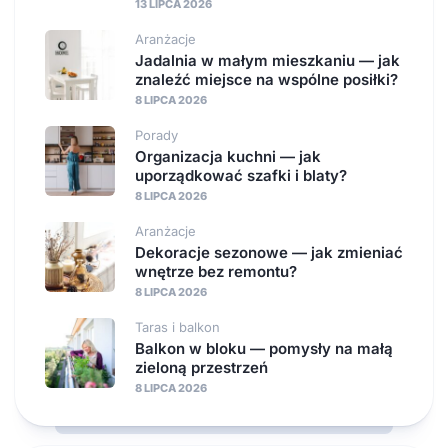
13 LIPCA 2026
Aranżacje
Jadalnia w małym mieszkaniu — jak
znaleźć miejsce na wspólne posiłki?
8 LIPCA 2026
Porady
Organizacja kuchni — jak
uporządkować szafki i blaty?
8 LIPCA 2026
Aranżacje
Dekoracje sezonowe — jak zmieniać
wnętrze bez remontu?
8 LIPCA 2026
Taras i balkon
Balkon w bloku — pomysły na małą
zieloną przestrzeń
8 LIPCA 2026