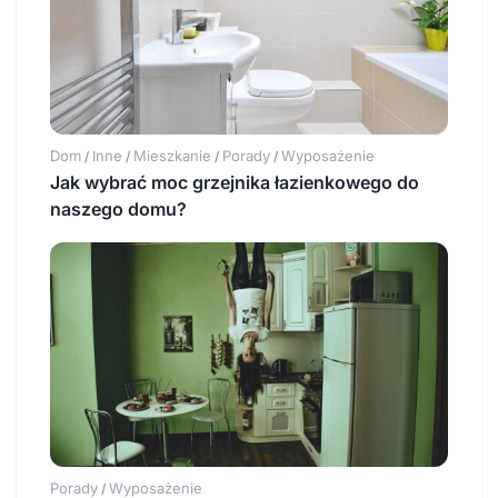
Dom
Inne
Mieszkanie
Porady
Wyposażenie
/
/
/
/
Jak wybrać moc grzejnika łazienkowego do
naszego domu?
Porady
Wyposażenie
/