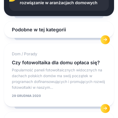
rozwiązanie w aranżacjach domowych
Podobne w tej kategorii
Dom
/
Porady
Czy fotowoltaika dla domu opłaca się?
Popularność paneli fotowoltaicznych widocznych na
dachach polskich domów ma swój początek w
programach dofinansowujących i promujących rozwój
fotowoltaiki w naszym...
29 GRUDNIA 2020