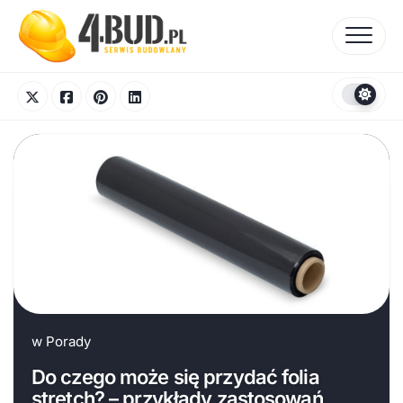
Skip
to
content
w
Porady
Do czego może się przydać folia
stretch? – przykłady zastosowań