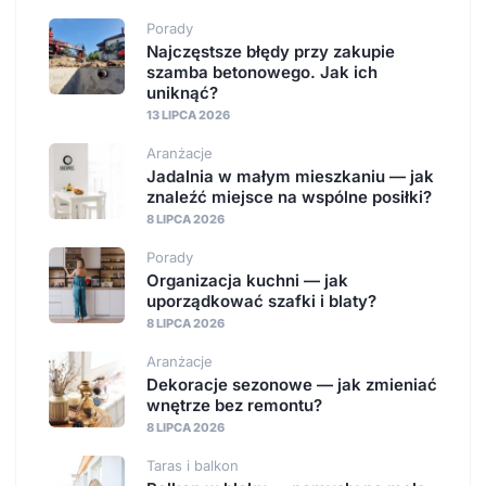
Porady
Najczęstsze błędy przy zakupie
szamba betonowego. Jak ich
uniknąć?
13 LIPCA 2026
Aranżacje
Jadalnia w małym mieszkaniu — jak
znaleźć miejsce na wspólne posiłki?
8 LIPCA 2026
Porady
Organizacja kuchni — jak
uporządkować szafki i blaty?
8 LIPCA 2026
Aranżacje
Dekoracje sezonowe — jak zmieniać
wnętrze bez remontu?
8 LIPCA 2026
Taras i balkon