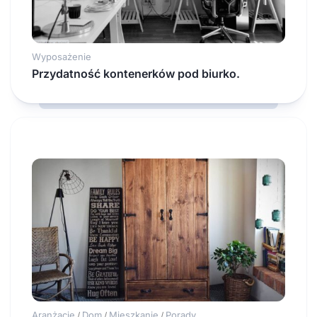
Wyposażenie
Przydatność kontenerków pod biurko.
Aranżacje
Dom
Mieszkanie
Porady
/
/
/