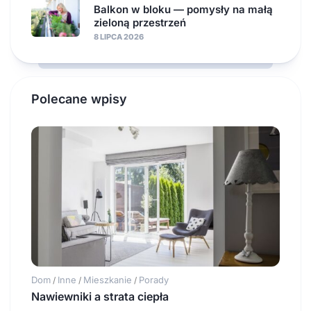
Balkon w bloku — pomysły na małą
zieloną przestrzeń
8 LIPCA 2026
Polecane wpisy
Dom
Inne
Mieszkanie
Porady
/
/
/
Nawiewniki a strata ciepła