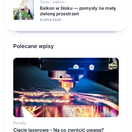
Taras i balkon
Balkon w bloku — pomysły na małą
zieloną przestrzeń
8 LIPCA 2026
Polecane wpisy
Porady
Cięcie laserowe – Na co zwrócić uwagę?