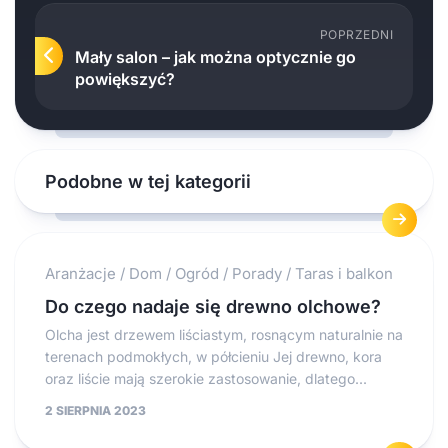
POPRZEDNI
Mały salon – jak można optycznie go
powiększyć?
Podobne w tej kategorii
Aranżacje
/
Dom
/
Ogród
/
Porady
/
Taras i balkon
Do czego nadaje się drewno olchowe?
Olcha jest drzewem liściastym, rosnącym naturalnie na
terenach podmokłych, w półcieniu Jej drewno, kora
oraz liście mają szerokie zastosowanie, dlatego...
2 SIERPNIA 2023