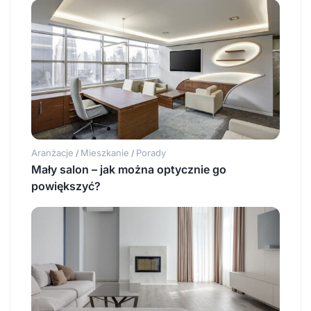
Aranżacje
Mieszkanie
Porady
/
/
Mały salon – jak można optycznie go
powiększyć?