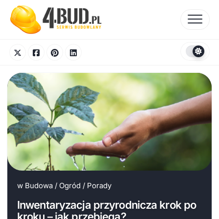
Skip
to
content
w
Budowa
/
Ogród
/
Porady
Inwentaryzacja przyrodnicza krok po
kroku – jak przebiega?