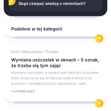
Skąd czerpać wiedzę o remontach?
Podobne w tej kategorii
Dom
/
Mieszkanie
/
Porady
Wymiana uszczelek w oknach – 5 oznak,
że trzeba się tym zająć
Wymiana uszczelek w oknach jest ważnym procesem,
który przyczynia się do lepszej izolacji termicznej
budynku i zmniejsza koszty ogrzewania. Jeśli...
7 LUTEGO 2023