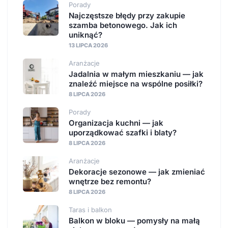
Porady
Najczęstsze błędy przy zakupie
szamba betonowego. Jak ich
uniknąć?
13 LIPCA 2026
Aranżacje
Jadalnia w małym mieszkaniu — jak
znaleźć miejsce na wspólne posiłki?
8 LIPCA 2026
Porady
Organizacja kuchni — jak
uporządkować szafki i blaty?
8 LIPCA 2026
Aranżacje
Dekoracje sezonowe — jak zmieniać
wnętrze bez remontu?
8 LIPCA 2026
Taras i balkon
Balkon w bloku — pomysły na małą