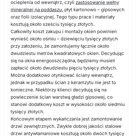
ocieplenia od wewnątrz, czyli
zastosowanie wełny
mineralnej na poddaszu
, płyt kartonowo – gipsowych
oraz folii izolacyjnej. Tego typu prace i materiały
kosztują około sześciu tysięcy złotych.
Całkowity koszt zakupu i montaży okien powinien
wynieść około ośmiu – dziewięciu tysięcy złotych
przy założeniu, że zamontujemy łącznie około
dwudziestu metrów kwadratowych okien. Decydując
się na okna energooszczędna, będziemy musieli
zapłacić około dwudziestu pięciu tysięcy złotych.
Można dodatkowo otynkować ściany wewnątrz,
jednak w przypadku ścian z keramzytu nie jest to
konieczne. Niektórzy klienci decydują się na
powleczenie ścian warstwą gładzi gipsowej, co
stanowi dodatkowy koszt w wysokości około siedmiu
tysięcy złotych.
Końcowym etapem wykańczania jest zamontowanie
drzwi zewnętrznych. Zwykle dobrej jakości stalowe
drzwi antywłamaniowe kosztują około dwóch tysięcy