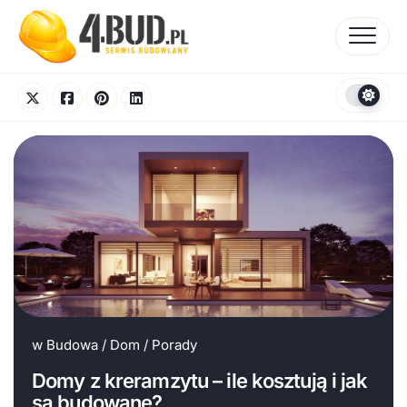
Skip
to
content
w
Budowa
/
Dom
/
Porady
Domy z kreramzytu – ile kosztują i jak
są budowane?