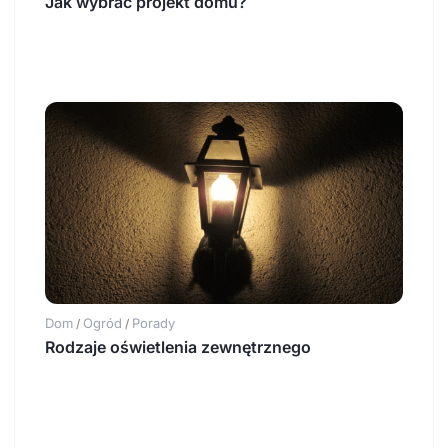
Jak wybrać projekt domu?
Dom
Ogród
Porady
/
/
Rodzaje oświetlenia zewnętrznego