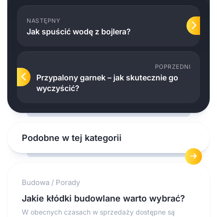
NASTĘPNY
Jak spuścić wodę z bojlera?
POPRZEDNI
Przypalony garnek – jak skutecznie go
wyczyścić?
Podobne w tej kategorii
Budowa
/
Porady
Jakie kłódki budowlane warto wybrać?
W obecnych czasach w sprzedaży dostępne są