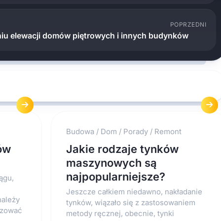
POPRZEDNI
iu elewacji domów piętrowych i innych budynków
Budowa
/
Dom
/
Porady
/
Remont
ów
Jakie rodzaje tynków
maszynowych są
najpopularniejsze?
ągu,
Jeszcze całkiem niedawno, nakładanie
należy
tynków, wiązało się z zastosowaniem
lizować
metody ręcznej, obecnie, tynki