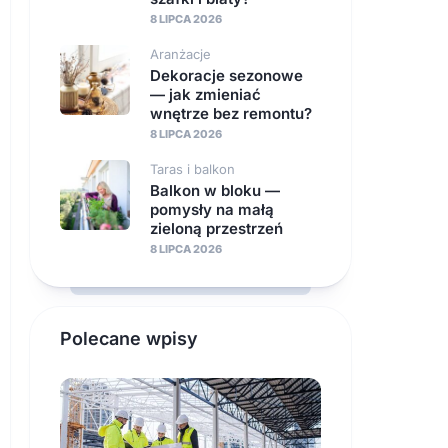
8 LIPCA 2026
Aranżacje
Dekoracje sezonowe
— jak zmieniać
wnętrze bez remontu?
8 LIPCA 2026
Taras i balkon
Balkon w bloku —
pomysły na małą
zieloną przestrzeń
8 LIPCA 2026
Polecane wpisy