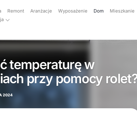
a
Remont
Aranżacje
Wyposażenie
Dom
Mieszkanie
ja
ama
akt
ć temperaturę w
yka
atności
ach przy pomocy rolet
A 2024