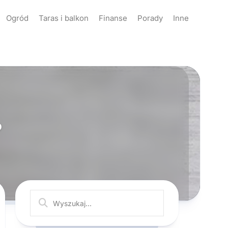
Ogród
Taras i balkon
Finanse
Porady
Inne
?