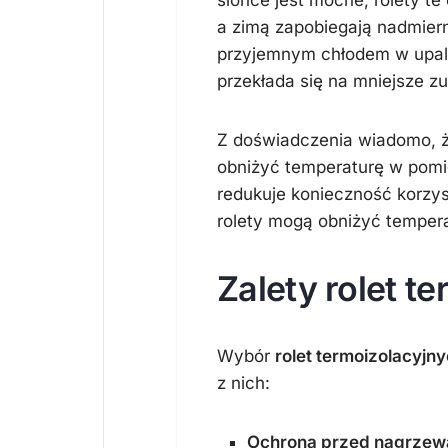
słońce jest mocne, rolety t
a zimą zapobiegają nadmiern
przyjemnym chłodem w upaln
przekłada się na mniejsze zu
Z doświadczenia wiadomo, ż
obniżyć temperaturę w pomi
redukuje konieczność korzys
rolety mogą obniżyć tempera
Zalety rolet t
Wybór
rolet termoizolacyjn
z nich:
Ochrona przed nagrzew