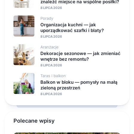
znaleźć miejsce na wspólne posiłki?
8 LIPCA 2026
Porady
Organizacja kuchni — jak
uporządkować szafki i blaty?
8 LIPCA 2026
Aranżacje
Dekoracje sezonowe — jak zmieniać
wnętrze bez remontu?
8 LIPCA 2026
Taras i balkon
Balkon w bloku — pomysły na małą
zieloną przestrzeń
8 LIPCA 2026
Polecane wpisy