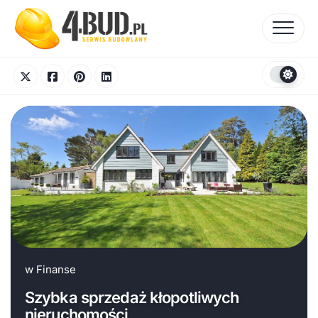
Skip
to
content
w
Finanse
Szybka sprzedaż kłopotliwych
nieruchomości