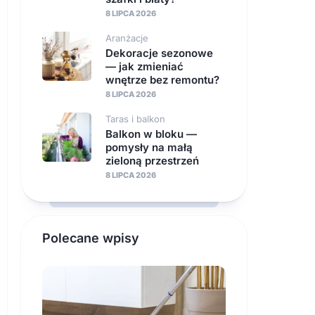
8 LIPCA 2026
Aranżacje
Dekoracje sezonowe
— jak zmieniać
wnętrze bez remontu?
8 LIPCA 2026
Taras i balkon
Balkon w bloku —
pomysły na małą
zieloną przestrzeń
8 LIPCA 2026
Polecane wpisy