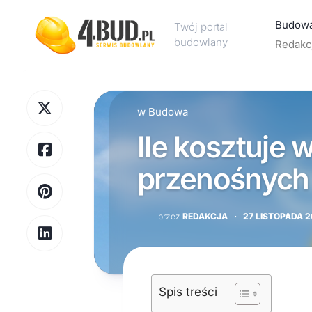
Skip
to
Budow
Twój portal
content
budowlany
Redakc
Rekl
w
Budowa
Kont
Ile kosztuje 
Polit
pryw
przenośnych 
przez
REDAKCJA
·
27 LISTOPADA 
Spis treści