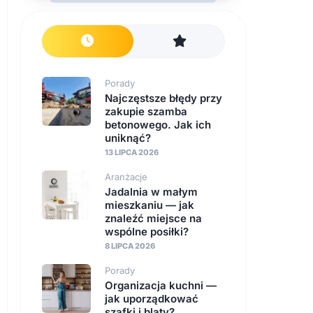
Porady
Najczęstsze błędy przy
zakupie szamba
betonowego. Jak ich
uniknąć?
13 LIPCA 2026
Aranżacje
Jadalnia w małym
mieszkaniu — jak
znaleźć miejsce na
wspólne posiłki?
8 LIPCA 2026
Porady
Organizacja kuchni —
jak uporządkować
szafki i blaty?