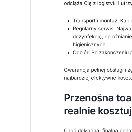
odciąża Cię z logistyki i utr
Transport i montaż:
Kabin
Regularny serwis:
Najważ
dezynfekcję, opróżniani
higienicznych.
Odbiór:
Po zakończeniu pr
Gwarancja pełnej obsługi i 
najbardziej efektywne kosz
Przenośna toal
realnie koszt
Choć dokładna, finalna cen