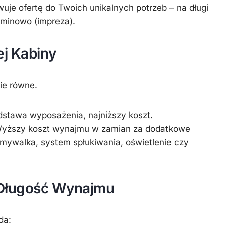
wuje ofertę do Twoich unikalnych potrzeb – na długi
rminowo (impreza).
ej Kabiny
ie równe.
stawa wyposażenia, najniższy koszt.
yższy koszt wynajmu w zamian za dodatkowe
mywalka
, system spłukiwania, oświetlenie czy
i Długość Wynajmu
da: