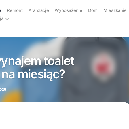
a
Remont
Aranżacje
Wyposażenie
Dom
Mieszkanie
ja
ama
akt
wynajem toalet
yka
atności
na miesiąc?
2025