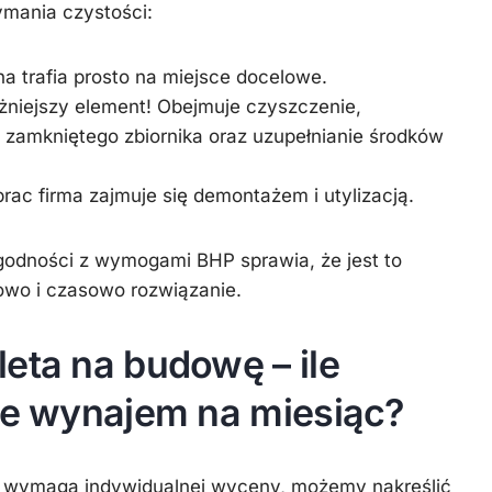
zymania czystości:
a trafia prosto na miejsce docelowe.
niejszy element! Obejmuje czyszczenie,
e zamkniętego zbiornika oraz uzupełnianie środków
ac firma zajmuje się demontażem i utylizacją.
zgodności z wymogami BHP sprawia, że jest to
towo i czasowo
rozwiązanie.
eta na budowę – ile
uje wynajem na miesiąc?
a wymaga indywidualnej wyceny, możemy nakreślić