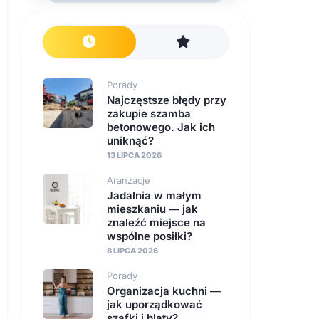
Porady
Najczęstsze błędy przy
zakupie szamba
betonowego. Jak ich
uniknąć?
13 LIPCA 2026
Aranżacje
Jadalnia w małym
mieszkaniu — jak
znaleźć miejsce na
wspólne posiłki?
8 LIPCA 2026
Porady
Organizacja kuchni —
jak uporządkować
szafki i blaty?