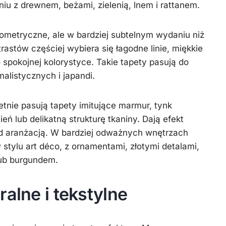
iu z drewnem, beżami, zielenią, lnem i rattanem.
ometryczne, ale w bardziej subtelnym wydaniu niż
rastów częściej wybiera się łagodne linie, miękkie
o spokojnej kolorystyce. Takie tapety pasują do
listycznych i japandi.
tnie pasują tapety imitujące marmur, tynk
eń lub delikatną strukturę tkaniny. Dają efekt
ad aranżacją. W bardziej odważnych wnętrzach
stylu art déco, z ornamentami, złotymi detalami,
lub burgundem.
ralne i tekstylne