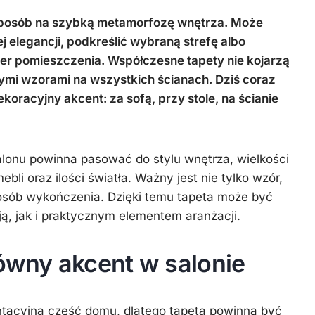
 sposób na szybką metamorfozę wnętrza. Może
ej elegancji, podkreślić wybraną strefę albo
ter pomieszczenia. Współczesne tapety nie kojarzą
nymi wzorami na wszystkich ścianach. Dziś coraz
dekoracyjny akcent: za sofą, przy stole, na ścianie
alonu powinna pasować do stylu wnętrza, wielkości
bli oraz ilości światła. Ważny jest nie tylko wzór,
 sposób wykończenia. Dzięki temu tapeta może być
, jak i praktycznym elementem aranżacji.
łówny akcent w salonie
entacyjna część domu, dlatego tapeta powinna być