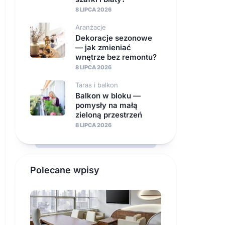
8 LIPCA 2026
Aranżacje
Dekoracje sezonowe
— jak zmieniać
wnętrze bez remontu?
8 LIPCA 2026
Taras i balkon
Balkon w bloku —
pomysły na małą
zieloną przestrzeń
8 LIPCA 2026
Polecane wpisy