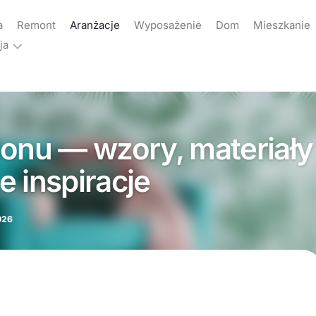
a
Remont
Aranżacje
Wyposażenie
Dom
Mieszkanie
ja
ama
akt
onu — wzory, materiały 
yka
atności
e inspiracje
026