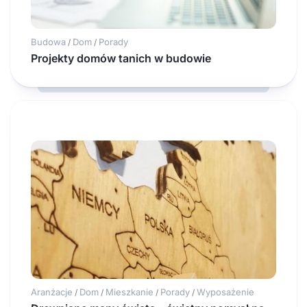
Budowa
Dom
Porady
/
/
Projekty domów tanich w budowie
Aranżacje
Dom
Mieszkanie
Porady
Wyposażenie
/
/
/
/