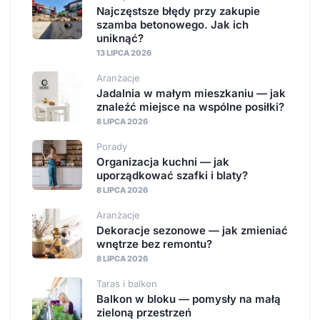
Najczęstsze błędy przy zakupie
szamba betonowego. Jak ich
uniknąć?
13 LIPCA 2026
Aranżacje
Jadalnia w małym mieszkaniu — jak
znaleźć miejsce na wspólne posiłki?
8 LIPCA 2026
Porady
Organizacja kuchni — jak
uporządkować szafki i blaty?
8 LIPCA 2026
Aranżacje
Dekoracje sezonowe — jak zmieniać
wnętrze bez remontu?
8 LIPCA 2026
Taras i balkon
Balkon w bloku — pomysły na małą
zieloną przestrzeń