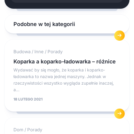
Podobne w tej kategorii
Budowa
/
Inne
/
Porady
Koparka a koparko-ładowarka – różnice
Wydawać by się mogło, że koparka i koparko-
ładowarka to nazwa jednej maszyny. Jednak w
rzeczywistości wszystko wygląda zupełnie inaczej,
a...
18 LUTEGO 2021
Dom
/
Porady