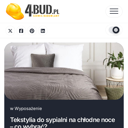
Skip
to
content
w
Wyposażenie
Tekstylia do sypialni na chłodne noce
– co wybrać?