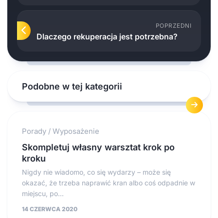
POPRZEDNI
Dlaczego rekuperacja jest potrzebna?
Podobne w tej kategorii
Porady
/
Wyposażenie
Skompletuj własny warsztat krok po
kroku
Nigdy nie wiadomo, co się wydarzy – może się
okazać, że trzeba naprawić kran albo coś odpadnie w
miejscu, po...
14 CZERWCA 2020