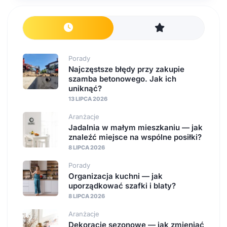
Porady
Najczęstsze błędy przy zakupie
szamba betonowego. Jak ich
uniknąć?
13 LIPCA 2026
Aranżacje
Jadalnia w małym mieszkaniu — jak
znaleźć miejsce na wspólne posiłki?
8 LIPCA 2026
Porady
Organizacja kuchni — jak
uporządkować szafki i blaty?
8 LIPCA 2026
Aranżacje
Dekoracje sezonowe — jak zmieniać