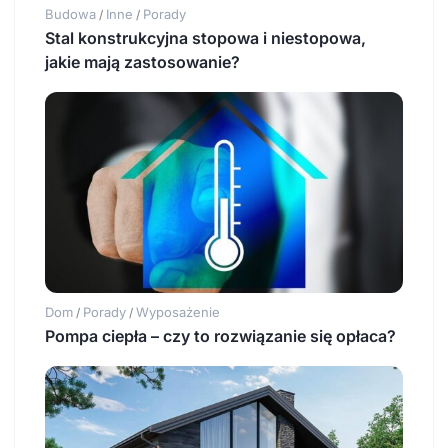
Budowa
Inne
Porady
/
/
Stal konstrukcyjna stopowa i niestopowa,
jakie mają zastosowanie?
Dom
Porady
Wyposażenie
/
/
Pompa ciepła – czy to rozwiązanie się opłaca?