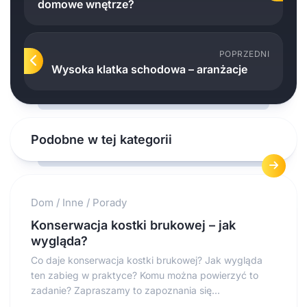
domowe wnętrze?
POPRZEDNI
Wysoka klatka schodowa – aranżacje
Podobne w tej kategorii
Dom
/
Inne
/
Porady
Konserwacja kostki brukowej – jak
wygląda?
Co daje konserwacja kostki brukowej? Jak wygląda
ten zabieg w praktyce? Komu można powierzyć to
zadanie? Zapraszamy to zapoznania się...