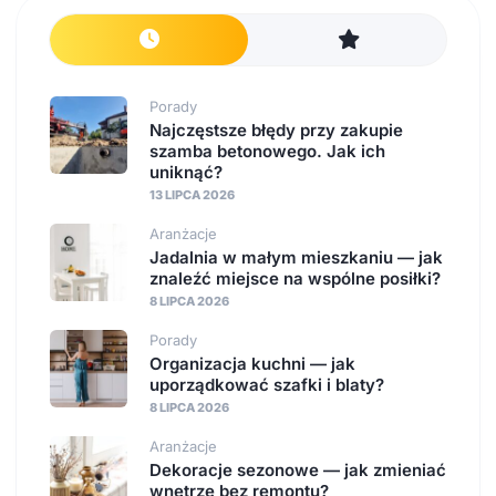
Porady
Najczęstsze błędy przy zakupie
szamba betonowego. Jak ich
uniknąć?
13 LIPCA 2026
Aranżacje
Jadalnia w małym mieszkaniu — jak
znaleźć miejsce na wspólne posiłki?
8 LIPCA 2026
Porady
Organizacja kuchni — jak
uporządkować szafki i blaty?
8 LIPCA 2026
Aranżacje
Dekoracje sezonowe — jak zmieniać
wnętrze bez remontu?