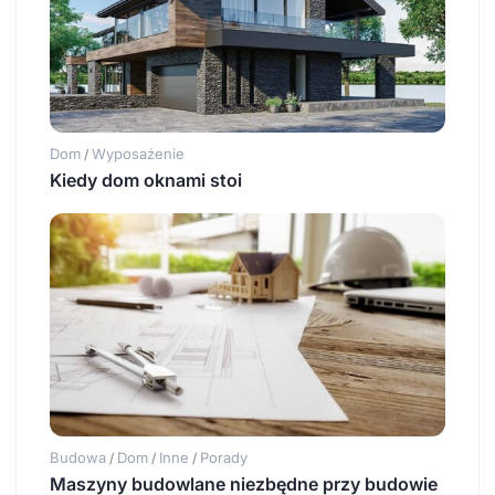
Dom
Wyposażenie
/
Kiedy dom oknami stoi
Budowa
Dom
Inne
Porady
/
/
/
Maszyny budowlane niezbędne przy budowie