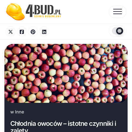
Skip
to
content
w
Inne
Chłodnia owoców – istotne czynniki i
zalety