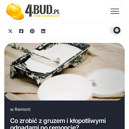
Skip
to
content
w
Remont
Co zrobić z gruzem i kłopotliwymi
odpadami po remoncie?