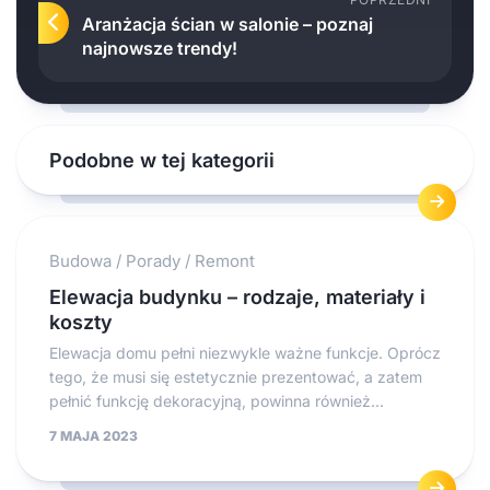
Aranżacja ścian w salonie – poznaj
najnowsze trendy!
Podobne w tej kategorii
Budowa
/
Porady
/
Remont
Elewacja budynku – rodzaje, materiały i
koszty
Elewacja domu pełni niezwykle ważne funkcje. Oprócz
tego, że musi się estetycznie prezentować, a zatem
pełnić funkcję dekoracyjną, powinna również...
7 MAJA 2023