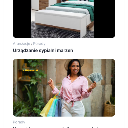
Aranżacje
Porady
/
Urządzanie sypialni marzeń
Porady