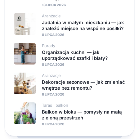
13 LIPCA 2026
Aranżacje
Jadalnia w małym mieszkaniu — jak
znaleźć miejsce na wspólne posiłki?
8 LIPCA 2026
Porady
Organizacja kuchni — jak
uporządkować szafki i blaty?
8 LIPCA 2026
Aranżacje
Dekoracje sezonowe — jak zmieniać
wnętrze bez remontu?
8 LIPCA 2026
Taras i balkon
Balkon w bloku — pomysły na małą
zieloną przestrzeń
8 LIPCA 2026