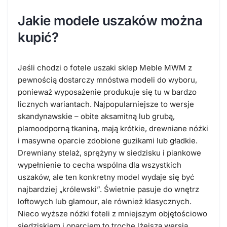
Jakie modele uszaków można
kupić?
Jeśli chodzi o fotele uszaki sklep Meble MWM z
pewnością dostarczy mnóstwa modeli do wyboru,
ponieważ wyposażenie produkuje się tu w bardzo
licznych wariantach. Najpopularniejsze to wersje
skandynawskie – obite aksamitną lub grubą,
plamoodporną tkaniną, mają krótkie, drewniane nóżki
i masywne oparcie zdobione guzikami lub gładkie.
Drewniany stelaż, sprężyny w siedzisku i piankowe
wypełnienie to cecha wspólna dla wszystkich
uszaków, ale ten konkretny model wydaje się być
najbardziej „królewski”. Świetnie pasuje do wnętrz
loftowych lub glamour, ale również klasycznych.
Nieco wyższe nóżki foteli z mniejszym objętościowo
siedziskiem i oparciem to trochę lżejsza wersja