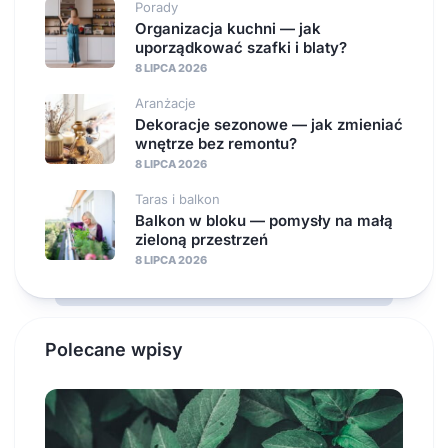
Porady
Organizacja kuchni — jak
uporządkować szafki i blaty?
8 LIPCA 2026
Aranżacje
Dekoracje sezonowe — jak zmieniać
wnętrze bez remontu?
8 LIPCA 2026
Taras i balkon
Balkon w bloku — pomysły na małą
zieloną przestrzeń
8 LIPCA 2026
Polecane wpisy