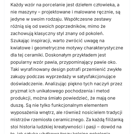
Każdy wzór na porcelanie jest dziełem człowieka, a
nie maszyny – projektowane i malowane ręcznie, są
jedyne w swoim rodzaju. Współczesne zestawy
różnią się od swoich poprzedników, mimo że
zachowują klasyczny styl znany od pokoleń.
Szukając inspiracji, warto zwrócić uwagę na
kwiatowe i geometryczne motywy charakterystyczne
dla tej ceramiki. Doskonałym przykładem jest
popularny wzór pawia, przypominający pawie oko.
Taki wyrafinowany design potrafi przemienić zwykłe
zakupy podczas wyprzedaży w satysfakcjonujące
doświadczenie. Analizując piękno tych naczyń przez
pryzmat ich unikatowego pochodzenia i metod
produkcji, można śmiało powiedzieć, że mają one
duszę. Są nie tylko funkcjonalnym elementem
wyposażenia wnętrz, ale również nosicielem tradycji
mistrzów rzemiosła ceramicznego. Za każdą filiżanką
stoi historia ludzkiej kreatywności i pasji – dowód na
to, jak sztuka użytkowa łączy kolejne pokolenia.