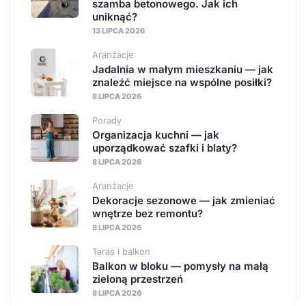
szamba betonowego. Jak ich
uniknąć?
13 LIPCA 2026
Aranżacje
Jadalnia w małym mieszkaniu — jak
znaleźć miejsce na wspólne posiłki?
8 LIPCA 2026
Porady
Organizacja kuchni — jak
uporządkować szafki i blaty?
8 LIPCA 2026
Aranżacje
Dekoracje sezonowe — jak zmieniać
wnętrze bez remontu?
8 LIPCA 2026
Taras i balkon
Balkon w bloku — pomysły na małą
zieloną przestrzeń
8 LIPCA 2026