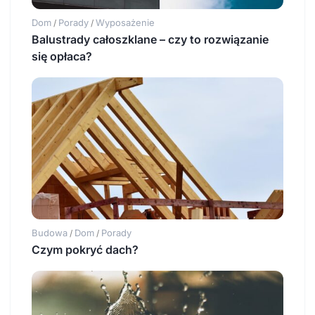
Dom
Porady
Wyposażenie
/
/
Balustrady całoszklane – czy to rozwiązanie
się opłaca?
Budowa
Dom
Porady
/
/
Czym pokryć dach?