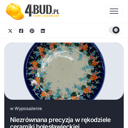
Skip
to
content
w
Wyposażenie
Niezrównana precyzja w rękodziele
ceramiki bolesławieckiej