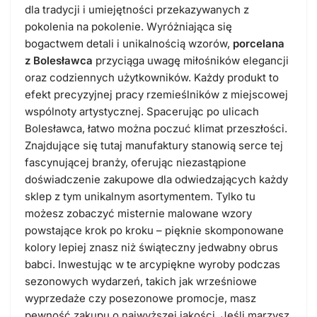
dla tradycji i umiejętności przekazywanych z
pokolenia na pokolenie. Wyróżniająca się
bogactwem detali i unikalnością wzorów,
porcelana
z Bolesławca
przyciąga uwagę miłośników elegancji
oraz codziennych użytkowników. Każdy produkt to
efekt precyzyjnej pracy rzemieślników z miejscowej
wspólnoty artystycznej. Spacerując po ulicach
Bolesławca, łatwo można poczuć klimat przeszłości.
Znajdujące się tutaj manufaktury stanowią serce tej
fascynującej branży, oferując niezastąpione
doświadczenie zakupowe dla odwiedzających każdy
sklep z tym unikalnym asortymentem. Tylko tu
możesz zobaczyć misternie malowane wzory
powstające krok po kroku – pięknie skomponowane
kolory lepiej znasz niż świąteczny jedwabny obrus
babci. Inwestując w te arcypiękne wyroby podczas
sezonowych wydarzeń, takich jak wrześniowe
wyprzedaże czy posezonowe promocje, masz
pewność zakupu o najwyższej jakości. Jeśli marzysz