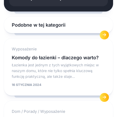
Podobne w tej kategorii
Wyposażenie
Komody do łazienki – dlaczego warto?
Łazienka jest jednym z tych wyjątkowych miejsc w
naszym domu, które nie tylko spełnia kluczową
funkcję praktyczną, ale także staje...
16 STYCZNIA 2024
Dom
/
Porady
/
Wyposażenie