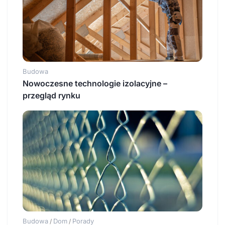
Budowa
Nowoczesne technologie izolacyjne –
przegląd rynku
Budowa
Dom
Porady
/
/