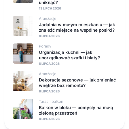
uniknąć?
13 LIPCA 2026
Aranżacje
Jadalnia w małym mieszkaniu — jak
znaleźć miejsce na wspólne posiłki?
8 LIPCA 2026
Porady
Organizacja kuchni — jak
uporządkować szafki i blaty?
8 LIPCA 2026
Aranżacje
Dekoracje sezonowe — jak zmieniać
wnętrze bez remontu?
8 LIPCA 2026
Taras i balkon
Balkon w bloku — pomysły na małą
zieloną przestrzeń
8 LIPCA 2026