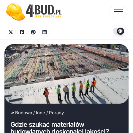
Skip
to
content
w
Budowa
/
Inne
/
Porady
Gdzie szukać materiałów
budowlanych doskonałej jakości?