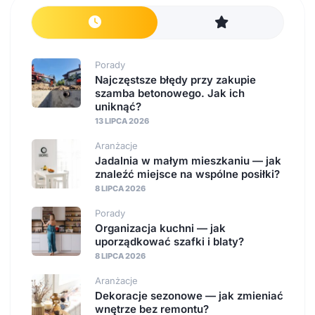
Porady
Najczęstsze błędy przy zakupie
szamba betonowego. Jak ich
uniknąć?
13 LIPCA 2026
Aranżacje
Jadalnia w małym mieszkaniu — jak
znaleźć miejsce na wspólne posiłki?
8 LIPCA 2026
Porady
Organizacja kuchni — jak
uporządkować szafki i blaty?
8 LIPCA 2026
Aranżacje
Dekoracje sezonowe — jak zmieniać
wnętrze bez remontu?