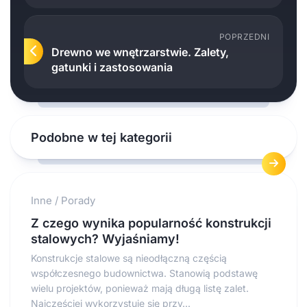
POPRZEDNI
Drewno we wnętrzarstwie. Zalety,
gatunki i zastosowania
Podobne w tej kategorii
Inne
/
Porady
Z czego wynika popularność konstrukcji
stalowych? Wyjaśniamy!
Konstrukcje stalowe są nieodłączną częścią
współczesnego budownictwa. Stanowią podstawę
wielu projektów, ponieważ mają długą listę zalet.
Najczęściej wykorzystuje się przy...