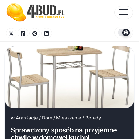
Skip
to
content
w
Aranżacje
/
Dom
/
Mieszkanie
/
Porady
Sprawdzony sposób na przyjemne
chwile w domowej kuchni