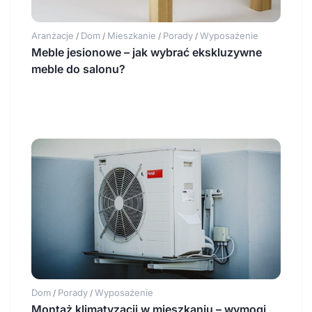
Aranżacje
Dom
Mieszkanie
Porady
Wyposażenie
/
/
/
/
Meble jesionowe – jak wybrać ekskluzywne
meble do salonu?
Dom
Porady
Wyposażenie
/
/
Montaż klimatyzacji w mieszkaniu – wymogi,