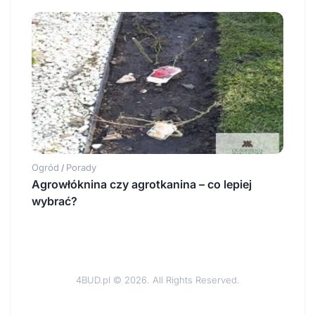
Ogród
Porady
/
Agrowłóknina czy agrotkanina – co lepiej
wybrać?
4BUD.pl © 2026. All Rights Reserved.