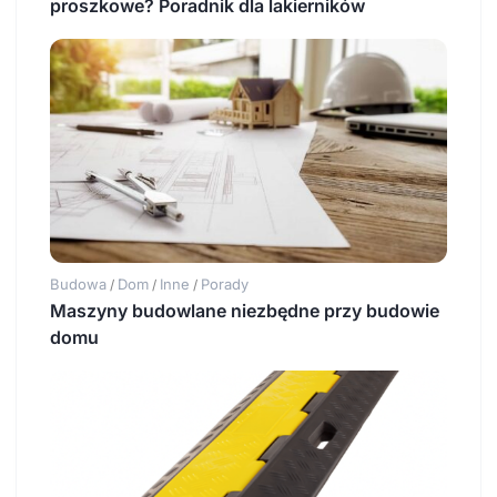
proszkowe? Poradnik dla lakierników
Budowa
Dom
Inne
Porady
/
/
/
Maszyny budowlane niezbędne przy budowie
domu